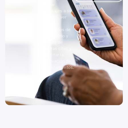
enviar
mensajes a su
médico, ver
algunos
resultados de
laboratorio y
fechas de
futuras citas y
solicitar la
renovación de
medicamentos.