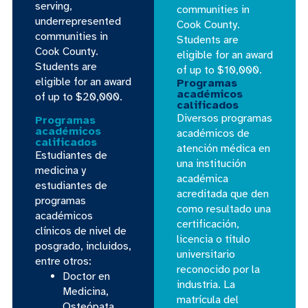
serving,
communities in
underrepresented
Cook County.
communities in
Students are
Cook County.
eligible for an award
Students are
of up to $10,000.
eligible for an award
Programas
académicos
of up to $20,000.
calificados
Diversos programas
Programas
académicos
académicos de
calificados
atención médica en
Estudiantes de
una institución
medicina y
académica
estudiantes de
acreditada que den
programas
como resultado una
académicos
certificación,
clínicos de nivel de
licencia o título
posgrado, incluidos,
universitario
entre otros:
reconocido por la
Doctor en
industria. La
Medicina,
matrícula del
Osteópata