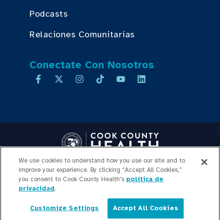
Podcasts
Relaciones Comunitarias
Conectate Con Nosotros
We use cookies to understand how you use our site and to
Copyright © 2026 Cook County Health. All Rights Reserved.
improve your experience. By clicking “Accept All Cookies,”
INICIO DE SESIÓN DE
you consent to Cook County Health's
política de
privacidad
.
EMPLEADOS
POLÍTICA DE
PRIVACIDAD
TRANSPARENCIA DE
Customize Settings
Accept All Cookies
PRECIOS
MAPA DEL SITIO
Español