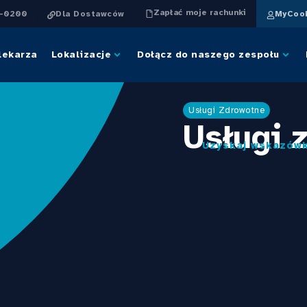
Zapłać moje rachunki
4-0200
Dla Dostawców
MyCook
lekarza
Lokalizacje
Dołącz do naszego zespołu
Usługi Zdrowotne
Usługi 
Uzyskaj wskazówk