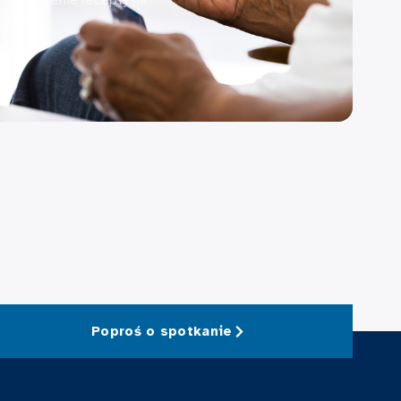
odnowienie recepty na
leki.
Poproś o spotkanie