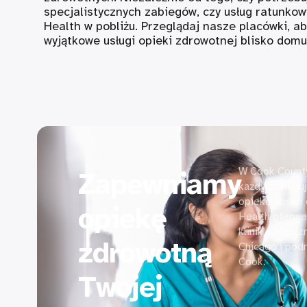
specjalistycznych zabiegów, czy usług ratunko
Health w pobliżu. Przeglądaj nasze placówki, a
wyjątkowe usługi opieki zdrowotnej blisko domu
W Cook County
Zapewniamy
każdy zasługuj
opiekę blisko
opiekę
Health oferuj
klinik społec
zdrowotną
Chicago i pod
Cook.
Twojej