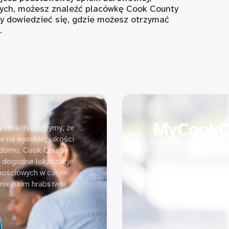
wych, możesz znaleźć placówkę Cook County
by dowiedzieć się, gdzie możesz otrzymać
.
MyCookC
 Health wierzymy, że
e na wysokiej jakości
 domu. Cook County
e dogodne lokalizacje
znościowych w całym
miejskim hrabstwie