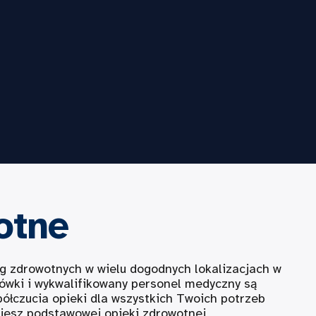
otne
ug zdrowotnych w wielu dogodnych lokalizacjach w
ówki i wykwalifikowany personel medyczny są
półczucia opieki dla wszystkich Twoich potrzeb
ujesz podstawowej opieki zdrowotnej,