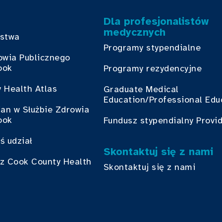
Dla profesjonalistów
medycznych
bstwa
Programy stypendialne
owia Publicznego
ook
Programy rezydencyjne
 Health Atlas
Graduate Medical
Education/Professional Edu
ian w Służbie Zdrowia
ook
Fundusz stypendialny Provi
ś udział
Skontaktuj się z nami
z Cook County Health
Skontaktuj się z nami