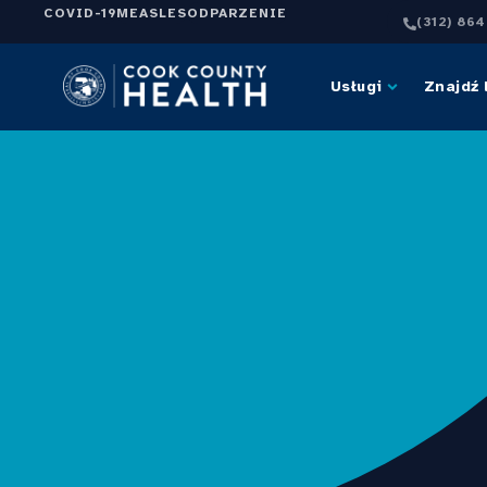
COVID-19
MEASLES
ODPARZENIE
(312) 86
Usługi
Znajdź 