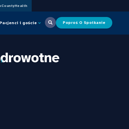
CountyHealth
Pacjenci i goście
Poproś O Spotkanie
zdrowotne
i