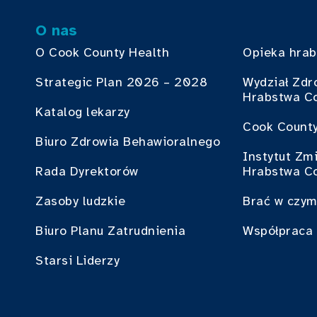
O nas
O Cook County Health
Opieka hra
Strategic Plan 2026 – 2028
Wydział Zdr
Hrabstwa C
Katalog lekarzy
Cook County
Biuro Zdrowia Behawioralnego
Instytut Zm
Rada Dyrektorów
Hrabstwa C
Zasoby ludzkie
Brać w czym
Biuro Planu Zatrudnienia
Współpraca 
Starsi Liderzy