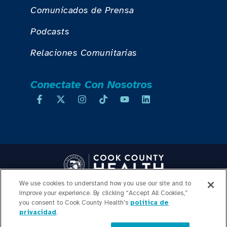
Comunicados de Prensa
Podcasts
Relaciones Comunitarias
Conectate Con Nosotros
We use cookies to understand how you use our site and to
Copyright © 2026 Cook County Health. All Rights Reserved.
improve your experience. By clicking “Accept All Cookies,”
INICIO DE SESIÓN DE
you consent to Cook County Health's
política de
privacidad
.
EMPLEADOS
POLÍTICA DE
PRIVACIDAD
TRANSPARENCIA DE