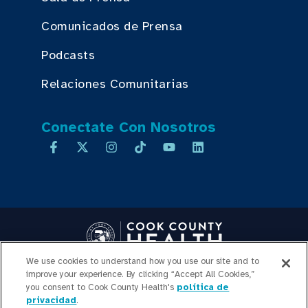
Comunicados de Prensa
Podcasts
Relaciones Comunitarias
Conectate Con Nosotros
We use cookies to understand how you use our site and to
Copyright © 2026 Cook County Health. All Rights Reserved.
improve your experience. By clicking “Accept All Cookies,”
INICIO DE SESIÓN DE
you consent to Cook County Health's
política de
privacidad
.
EMPLEADOS
POLÍTICA DE