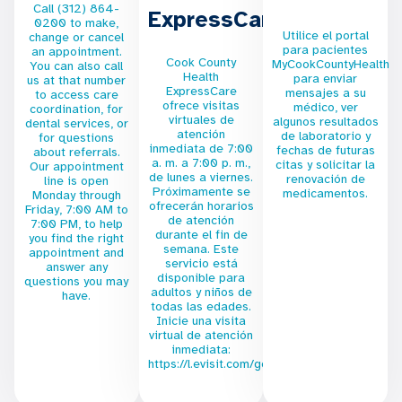
Call (312) 864-
ExpressCare
0200 to make,
Utilice el portal
change or cancel
para pacientes
an appointment.
Cook County
MyCookCountyHealth
You can also call
Health
para enviar
us at that number
ExpressCare
mensajes a su
to access care
ofrece visitas
médico, ver
coordination, for
virtuales de
algunos resultados
dental services, or
atención
de laboratorio y
for questions
inmediata de 7:00
fechas de futuras
about referrals.
a. m. a 7:00 p. m.,
citas y solicitar la
Our appointment
de lunes a viernes.
renovación de
line is open
Próximamente se
medicamentos.
Monday through
ofrecerán horarios
Friday, 7:00 AM to
de atención
7:00 PM, to help
durante el fin de
you find the right
semana. Este
appointment and
servicio está
answer any
disponible para
questions you may
adultos y niños de
have.
todas las edades.
Inicie una visita
virtual de atención
inmediata:
https://l.evisit.com/go/ev/cch/cchenglish