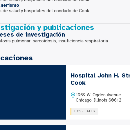
ñerismo
 de salud y hospitales del condado de Cook
stigación y publicaciones
reses de investigación
losis pulmonar, sarcoidosis, insuficiencia respiratoria
icaciones
Hospital John H. St
Cook
1969 W. Ogden Avenue
Chicago, Illinois 60612
HOSPITALES