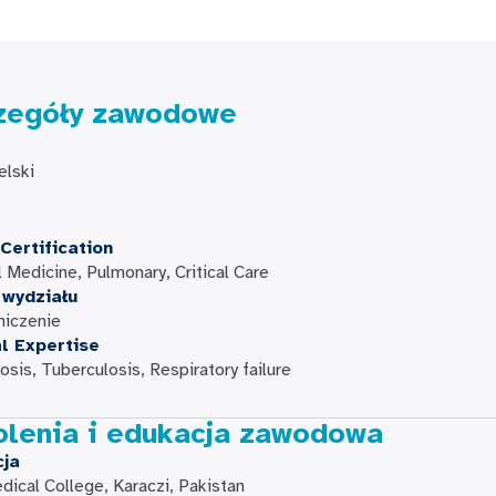
zegóły zawodowe
elski
u
Certification
l Medicine, Pulmonary, Critical Care
 wydziału
niczenie
al Expertise
osis, Tuberculosis, Respiratory failure
olenia i edukacja zawodowa
cja
ical College, Karaczi, Pakistan