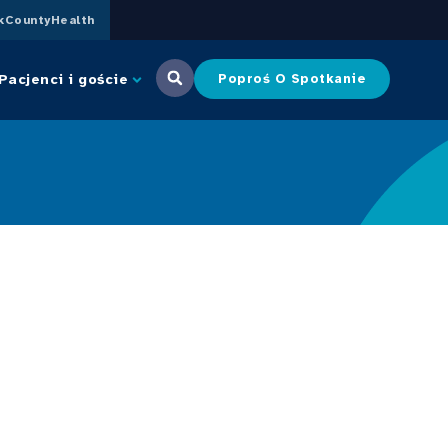
CountyHealth
Pacjenci i goście
Poproś O Spotkanie