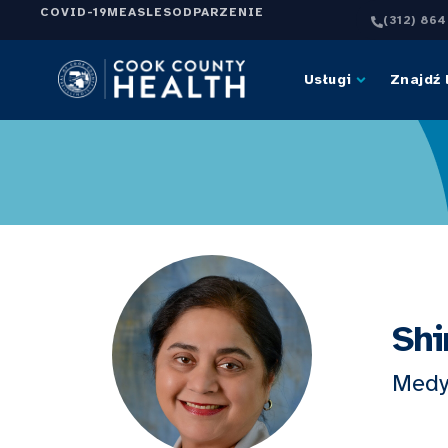
COVID-19
MEASLES
ODPARZENIE
(312) 86
Usługi
Znajdź 
Shi
Medy