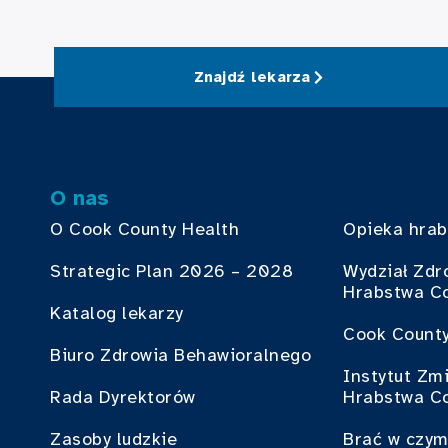
Znajdź lekarza
O nas
O Cook County Health
Opieka hra
Strategic Plan 2026 – 2028
Wydział Zdr
Hrabstwa C
Katalog lekarzy
Cook County
Biuro Zdrowia Behawioralnego
Instytut Zm
Rada Dyrektorów
Hrabstwa C
Zasoby ludzkie
Brać w czym