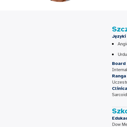
Szc
Języki
Angi
Urd
Board 
Interna
Ranga
Uczest
Clinic
Sarcoid
Szk
Eduka
Dow Med