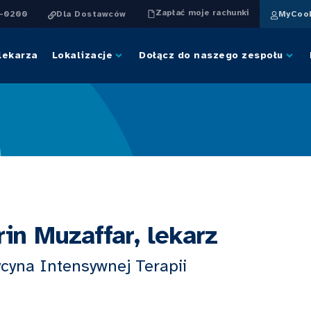
Zapłać moje rachunki
4-0200
Dla Dostawców
MyCook
lekarza
Lokalizacje
Dołącz do naszego zespołu
rin Muzaffar, lekarz
cyna Intensywnej Terapii