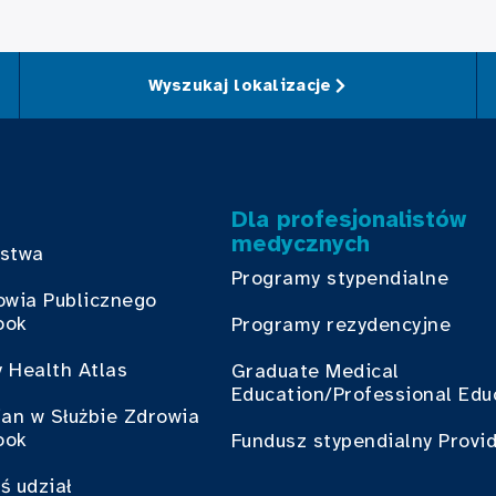
Wyszukaj lokalizacje
Dla profesjonalistów
medycznych
bstwa
Programy stypendialne
owia Publicznego
ook
Programy rezydencyjne
 Health Atlas
Graduate Medical
Education/Professional Edu
ian w Służbie Zdrowia
ook
Fundusz stypendialny Provi
ś udział