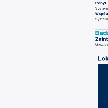
Pobyt
System 
Wspól
System 
Bada
Zain
Gruźlic
Lok