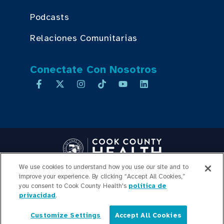
Podcasts
Relaciones Comunitarias
Conectate Con Nosotros
We use cookies to understand how you use our site and to
Copyright © 2026 Cook County Health. All Rights Reserved.
improve your experience. By clicking “Accept All Cookies,”
INICIO DE SESIÓN DE
you consent to Cook County Health's
política de
privacidad
.
EMPLEADOS
POLÍTICA DE
PRIVACIDAD
TRANSPARENCIA DE
Customize Settings
Accept All Cookies
PRECIOS
MAPA DEL SITIO
Español