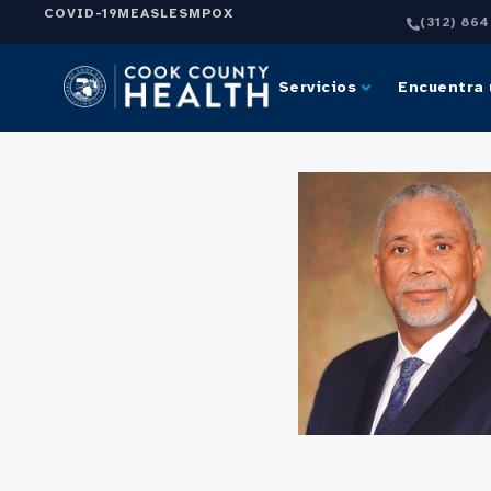
COVID-19
MEASLES
MPOX
(312) 86
Servicios
Encuentra 