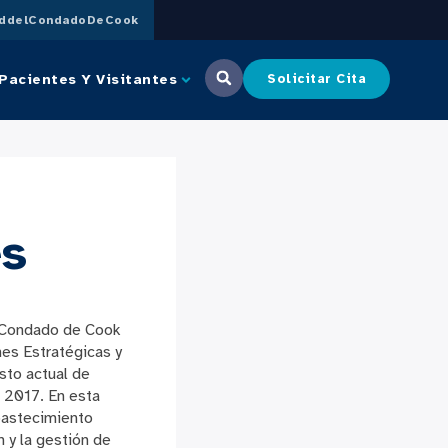
uddelCondadoDeCook
Pacientes Y Visitantes
Solicitar Cita
es
l Condado de Cook
es Estratégicas y
sto actual de
 2017. En esta
abastecimiento
n y la gestión de