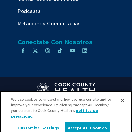
Podcasts
Relaciones Comunitarias
Conectate Con Nosotros
We use cookies to understand how you use our site and to
Copyright © 2026 Cook County Health. All Rights Reserved.
improve your experience. By clicking “Accept All Cookies,”
INICIO DE SESIÓN DE
you consent to Cook County Health's
política de
privacidad
.
EMPLEADOS
POLÍTICA DE
PRIVACIDAD
TRANSPARENCIA DE
Customize Settings
Accept All Cookies
Español
PRECIOS
MAPA DEL SITIO