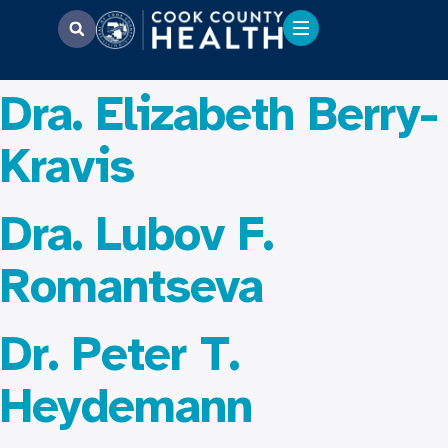
Dra. Elizabeth Berry-
Kravis
Dra. Lubov F.
Romantseva
Dr. Peter T.
Heydemann