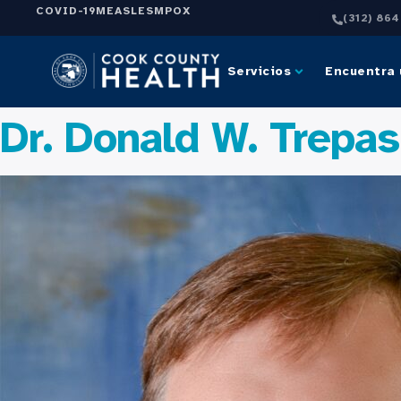
COVID-19
MEASLES
MPOX
(312) 86
Servicios
Encuentra 
Dr. Donald W. Trepa