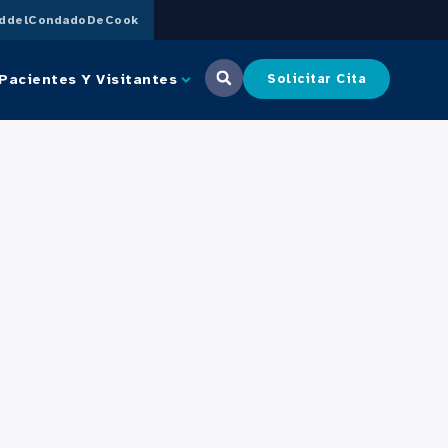
uddelCondadoDeCook
Pacientes Y Visitantes
Solicitar Cita