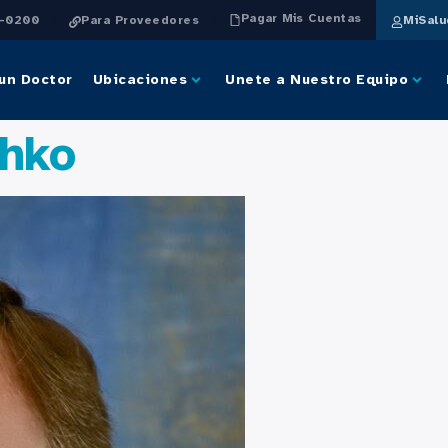
Pagar Mis Cuentas
4-0200
Para Proveedores
MiSal
un Doctor
Ubicaciones
Unete a Nuestro Equipo
shko