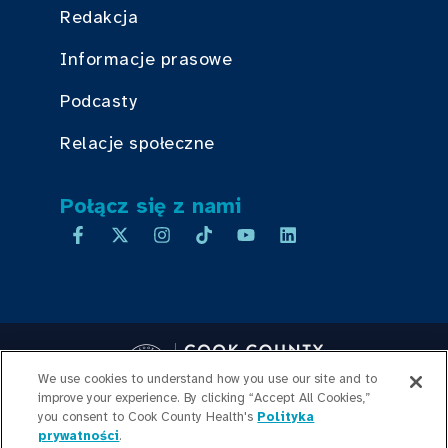
Redakcja
Informacje prasowe
Podcasty
Relacje społeczne
Połącz się z nami
We use cookies to understand how you use our site and to
improve your experience. By clicking “Accept All Cookies,”
Copyright © 2026 Cook County Health. All Rights Reserved.
you consent to Cook County Health's
Polityka
prywatności
.
LOGOWANIE PRACOWNIKA
POLITYKA