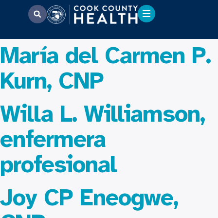
María del Carmen P.
Kurn, CNP
Willa L. Williamson,
enfermera
profesional
Joy CP Eneogwe,