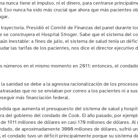
a nunca tiene el impulso, ni el dinero, para centrarse principalm
d. Eso nunca ha sido más crucial que ahora que más pacientes obt
ugar.
 trayectoria. Presidió el Comité de Finanzas del panel durante lo
e se construyera el Hospital Stroger. Sabe que el sistema del c
ún inestable: a fines de julio, el sistema de salud tenía un défi
dar las tarifas de los pacientes, nos dice el director ejecutivo
os números en el mismo momento en 2011: entonces, el condado 
 la sanidad se debe a la agresiva racionalización de los proceso
atrasadas que no se enviaban por correo a los pacientes ni a sus
seguir más financiación federal.
medida que aumenta el presupuesto del sistema de salud y hospit
era del gobierno del condado de Cook. El año pasado, por ejempl
e 1911 millones de dólares en casi 170 millones de dólares. Al
ndado, de aproximadamente 3000 millones de dólares, sufrió una
 el condado tuvo un déficit principalmente porque su sistema de 