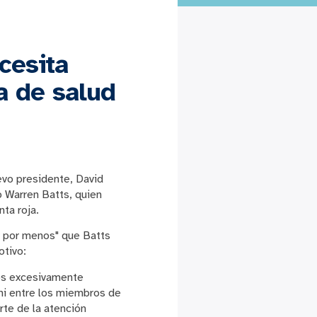
cesita
a de salud
evo presidente, David
o Warren Batts, quien
ta roja.
or por menos" que Batts
otivo:
sos excesivamente
 ni entre los miembros de
rte de la atención