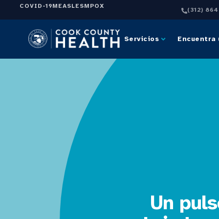
COVID-19
MEASLES
MPOX
(312) 86
Servicios
Encuentra 
Un puls