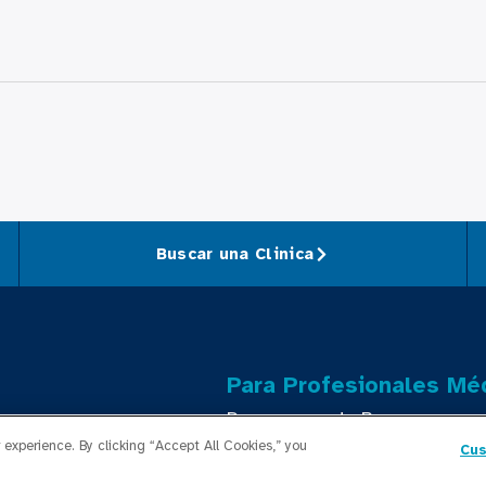
Buscar una Clinica
Para Profesionales Mé
Programas de Becas
experience. By clicking “Accept All Cookies,” you
Cus
ento de Salud Pública
Programas de Residencia