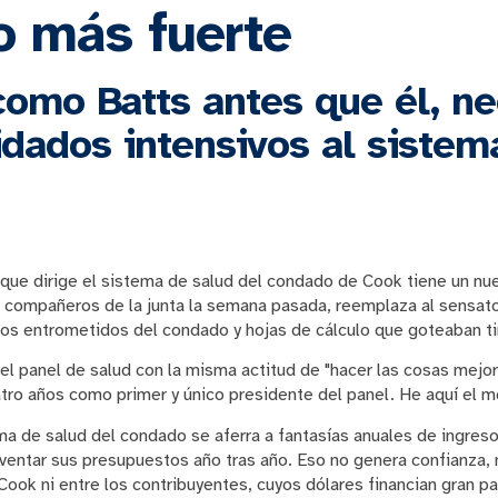
o más fuerte
como Batts antes que él, ne
idados intensivos al sistem
que dirige el sistema de salud del condado de Cook tiene un nu
s compañeros de la junta la semana pasada, reemplaza al sensat
icos entrometidos del condado y hojas de cálculo que goteaban tin
r el panel de salud con la misma actitud de "hacer las cosas mej
tro años como primer y único presidente del panel. He aquí el m
tema de salud del condado se aferra a fantasías anuales de ingre
eventar sus presupuestos año tras año. Eso no genera confianza,
ook ni entre los contribuyentes, cuyos dólares financian gran pa