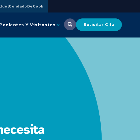
uddelCondadoDeCook
Pacientes Y Visitantes
Solicitar Cita
necesita