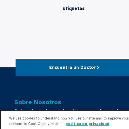
Etiquetas
Encuentra un Doctor
Sobre Nosotros
Sobre Cook County Health
CountyCare
We use cookies to understand how you use our site and to improve your 
Strategic Plan 2026 – 2028
El Departam
consent to Cook County Health's
política de privacidad
.