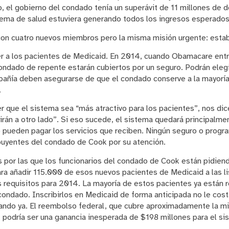
, el gobierno del condado tenía un superávit de 11 millones de d
stema de salud estuviera generando todos los ingresos esperados
 con cuatro nuevos miembros pero la misma misión urgente: estabi
ner a los pacientes de Medicaid. En 2014, cuando Obamacare entr
ondado de repente estarán cubiertos por un seguro. Podrán elegi
pañía deben asegurarse de que el condado conserve a la mayoría
.
r que el sistema sea “más atractivo para los pacientes”, nos dic
irán a otro lado”. Si eso sucede, el sistema quedará principalm
 pueden pagar los servicios que reciben. Ningún seguro o prog
buyentes del condado de Cook por su atención.
s por las que los funcionarios del condado de Cook están pidien
ara añadir 115.000 de esos nuevos pacientes de Medicaid a las li
 requisitos para 2014. La mayoría de estos pacientes ya están 
 condado. Inscribirlos en Medicaid de forma anticipada no le costa
ando ya. El reembolso federal, que cubre aproximadamente la mi
 podría ser una ganancia inesperada de $198 millones para el si