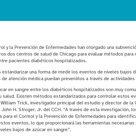
trol y la Prevención de Enfermedades han otorgado una subvenc
ros dos centros de salud de Chicago para evaluar métodos para
ntre pacientes diabéticos hospitalizados.
es estandarizar una forma de medir los eventos de niveles bajos 
 de atención médica puedan prevenirlos a través de actividades 
úcar en sangre entre los diabéticos hospitalizados son muy com
 salud. Existen métodos estandarizados para controlar estos eve
William Trick, investigador principal del estudio y director de l
 John H. Stroger, Jr. del CCH. “A través de esta investigación, l
os para el Control y la Prevención de Enfermedades para identifi
 estos eventos, lo que proporcionará las herramientas necesarias
iveles bajos de azúcar en sangre”.