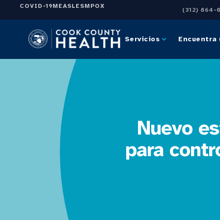
COVID-19
MEASLES
MPOX
(312) 864-
Servicios
Encuentra 
Nuevo es
para contr