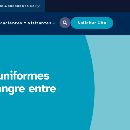
delCondadoDeCook
Pacientes Y Visitantes
Solicitar Cita
uniformes
angre entre