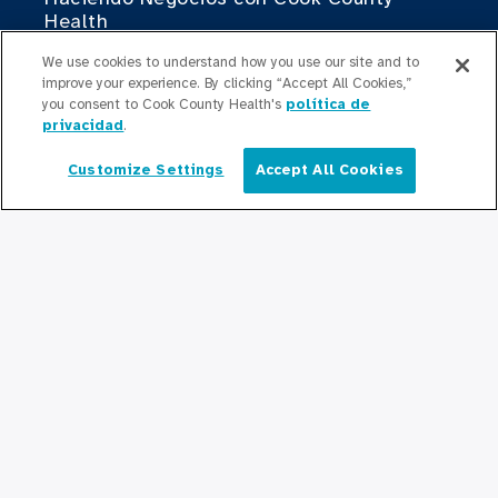
Health
We use cookies to understand how you use our site and to
Para Profesionales Médicos
improve your experience. By clicking “Accept All Cookies,”
you consent to Cook County Health's
política de
Programas de Becas
privacidad
.
Programas de Residencia
Customize Settings
Accept All Cookies
Español
Graduate Medical
Education/Professional Education
Fondo de Becas de Previsión
Contáctenos
Contáctenos
Mantente Actualizado
Sala de Prensa