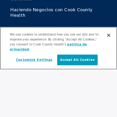
Haciendo Negocios con Cook County
Health
Para Profesionales Médicos
We use cookies to understand how you use our site and to
Programas de Becas
improve your experience. By clicking “Accept All Cookies,”
you consent to Cook County Health's
política de
Programas de Residencia
privacidad
.
Graduate Medical
Customize Settings
Accept All Cookies
Español
Education/Professional Education
Fondo de Becas de Previsión
Contáctenos
Contáctenos