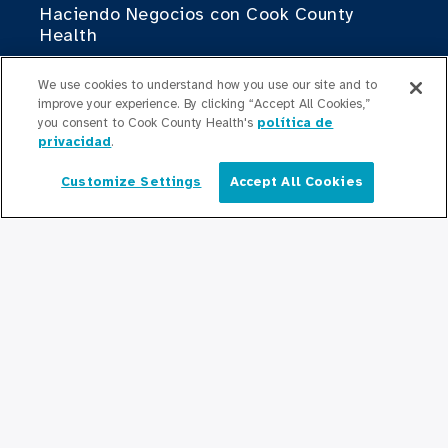
Haciendo Negocios con Cook County
Health
Para Profesionales Médicos
We use cookies to understand how you use our site and to
improve your experience. By clicking “Accept All Cookies,”
Programas de Becas
you consent to Cook County Health's
política de
privacidad
.
Programas de Residencia
Customize Settings
Accept All Cookies
Español
Graduate Medical
Education/Professional Education
Fondo de Becas de Previsión
Contáctenos
Contáctenos
Mantente Actualizado