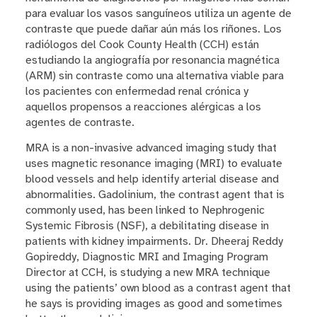
para evaluar los vasos sanguíneos utiliza un agente de
contraste que puede dañar aún más los riñones. Los
radiólogos del Cook County Health (CCH) están
estudiando la angiografía por resonancia magnética
(ARM) sin contraste como una alternativa viable para
los pacientes con enfermedad renal crónica y
aquellos propensos a reacciones alérgicas a los
agentes de contraste.
MRA is a non-invasive advanced imaging study that
uses magnetic resonance imaging (MRI) to evaluate
blood vessels and help identify arterial disease and
abnormalities. Gadolinium, the contrast agent that is
commonly used, has been linked to Nephrogenic
Systemic Fibrosis (NSF), a debilitating disease in
patients with kidney impairments. Dr. Dheeraj Reddy
Gopireddy, Diagnostic MRI and Imaging Program
Director at CCH, is studying a new MRA technique
using the patients’ own blood as a contrast agent that
he says is providing images as good and sometimes