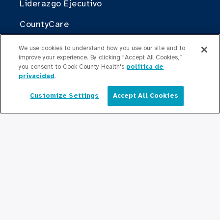
Liderazgo Ejecutivo
CountyCare
El Departamento de Salud Pública del
We use cookies to understand how you use our site and to
Condado de Cook proporciona lo
improve your experience. By clicking “Accept All Cookies,”
siguiente.
you consent to Cook County Health's
política de
privacidad
.
Cook County Health Atlas
Customize Settings
Accept All Cookies
Español
El Instituto de Cambio de Cook County
Health
Contribuir
Haciendo Negocios con Cook County
Health
Para Profesionales Médicos
Programas de Becas