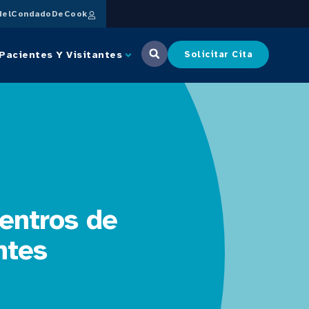
delCondadoDeCook
Pacientes Y Visitantes
Solicitar Cita
centros de
ntes