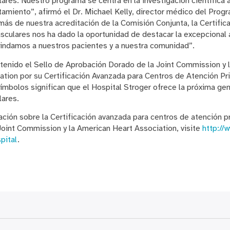
res. Nuestro programa se centra en la investigación científica a
atamiento”, afirmó el Dr. Michael Kelly, director médico del Pro
ás de nuestra acreditación de la Comisión Conjunta, la Certific
culares nos ha dado la oportunidad de destacar la excepcional 
indamos a nuestros pacientes y a nuestra comunidad”.
btenido el Sello de Aprobación Dorado de la Joint Commission y
ation por su Certificación Avanzada para Centros de Atención Pr
ímbolos significan que el Hospital Stroger ofrece la próxima ge
lares.
ción sobre la Certificación avanzada para centros de atención p
Joint Commission y la American Heart Association, visite
http://
pital
.