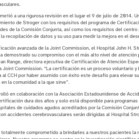
asculares.
metió a una rigurosa revisión en el lugar el 9 de julio de 2014. 
imiento de Stroger con los requisitos del programa de Certificac
es de la Comisión Conjunta, así como los requisitos del centro
la recopilación de datos y su uso para medir la mejora en el de
ificación avanzada de la Joint Commission, el Hospital John H. Str
 demostrado su compromiso con el más alto nivel de atención 
an Range, directora ejecutiva de Certificación de Atención Espe
Joint Commission. “La certificación es un proceso voluntario y l
 al CCH por haber asumido con éxito este desafío para elevar su
a en la comunidad a la que sirve”.
rrolló en colaboración con la Asociación Estadounidense de Acc
ertificación dura dos años y solo está disponible para programas
pitales de cuidados agudos acreditados por la Comisión Conjun
on accidentes cerebrovasculares serán dirigidas al Hospital Stro
á totalmente comprometido a brindarles a nuestros pacientes la 