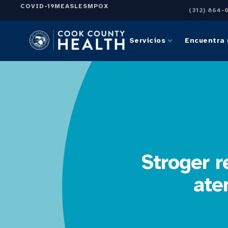
COVID-19
MEASLES
MPOX
(312) 864-
Servicios
Encuentra 
Stroger r
ate