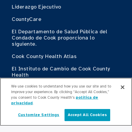
Liderazgo Ejecutivo
CountyCare
El Departamento de Salud Pública del
Condado de Cook proporciona lo
siguiente.
Cook County Health Atlas
El Instituto de Cambio de Cook County
Health
Contribuir
We use cookies to understand how you use our site and to
improve your experience. By clicking “Accept All Cookies,”
you consent to Cook County Health's
política de
Haciendo Negocios con Cook County
privacidad
.
Health
Customize Settings
Accept All Cookies
Español
Para Profesionales Médicos
Programas de Becas