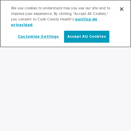
CountyCare
We use cookies to understand how you use our site and to
improve your experience. By clicking “Accept All Cookies,”
El Departamento de Salud Pública del
you consent to Cook County Health's
política de
Condado de Cook proporciona lo
privacidad
.
siguiente.
Customize Settings
Accept All Cookies
Español
Cook County Health Atlas
El Instituto de Cambio de Cook County
Health
Contribuir
Haciendo Negocios con Cook County
Health
Para Profesionales Médicos
Programas de Becas
Programas de Residencia