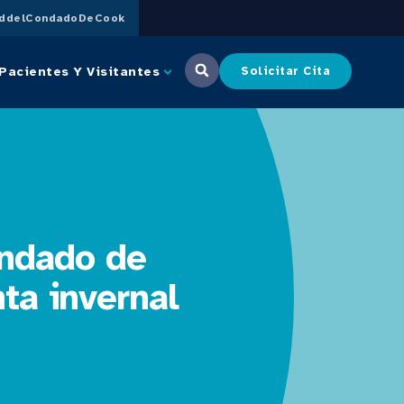
uddelCondadoDeCook
Pacientes Y Visitantes
Solicitar Cita
ondado de
ta invernal