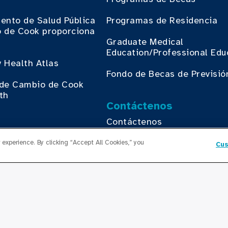
ento de Salud Pública
Programas de Residencia
 de Cook proporciona
.
Graduate Medical
Education/Professional Edu
 Health Atlas
Fondo de Becas de Previsió
o de Cambio de Cook
th
Contáctenos
Contáctenos
egocios con Cook
experience. By clicking “Accept All Cookies,” you
Cus
th
yright © 2026 Cook County Health. All Rights Reserved.
ICIO DE SESIÓN DE EMPLEADOS
POLÍTICA DE PRIVACIDA