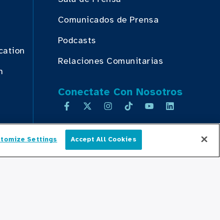
Comunicados de Prensa
Podcasts
cation
Relaciones Comunitarias
n
Conectate Con Nosotros
tomize Settings
Accept All Cookies
Español
D
TRANSPARENCIA DE PRECIOS
MAPA DEL SITIO