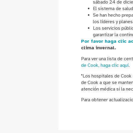
sábado 24 de dici
El sistema de salu
Se han hecho prepa
los líderes y plane
Los servicios públ
garantizar la conti
Por favor haga clic a
clima invernal.
Para ver una lista de ce
de Cook, haga clic aquí
.
"Los hospitales de Cook 
de Cook a que se manteng
atención médica si la nec
Para obtener actualizac