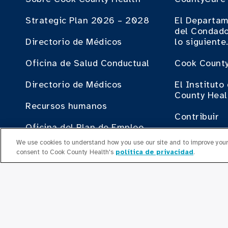
Strategic Plan 2026 – 2028
El Departam
del Condado
Directorio de Médicos
lo siguiente
Oficina de Salud Conductual
Cook County
Directorio de Médicos
El Institut
County Heal
Recursos humanos
Contribuir
Oficina del Plan de Empleo
Haciendo N
We use cookies to understand how you use our site and to improve your 
Liderazgo Ejecutivo
County Heal
consent to Cook County Health's
política de privacidad
.
Cop
IN