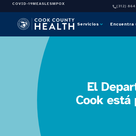
COVID-19
MEASLES
MPOX
(312) 86
Servicios
Encuentra 
El Depar
Cook está 