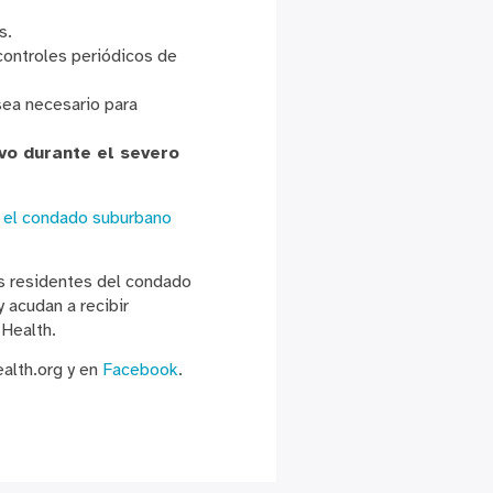
s.
controles periódicos de
sea necesario para
o durante el severo
 el condado suburbano
os residentes del condado
 acudan a recibir
 Health.
alth.org y en
Facebook
.