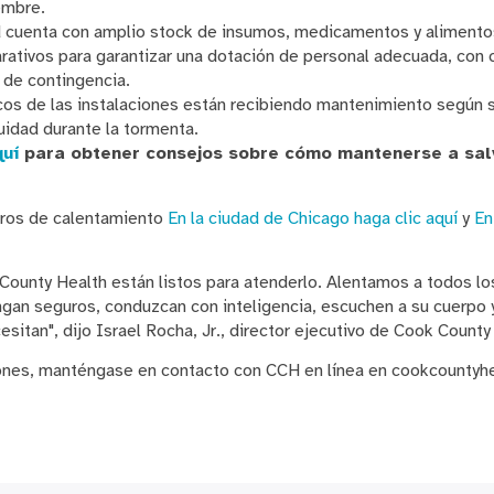
embre.
d cuenta con amplio stock de insumos, medicamentos y alimento
rativos para garantizar una dotación de personal adecuada, con 
s de contingencia.
icos de las instalaciones están recibiendo mantenimiento según 
nuidad durante la tormenta.
quí
para obtener consejos sobre cómo mantenerse a salv
ntros de calentamiento
En la ciudad de Chicago haga clic aquí
y
En
County Health están listos para atenderlo. Alentamos a todos l
an seguros, conduzcan con inteligencia, escuchen a su cuerpo y
esitan", dijo Israel Rocha, Jr., director ejecutivo de Cook County
iones, manténgase en contacto con CCH en línea en cookcountyhe