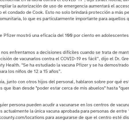
pliar la autorización de uso de emergencia aumentará el acceso
o el condado de Cook. Esto no solo brindará protección a más p
comunitaria, lo que es particularmente importante para aquellos 
de Pfizer mostró una eficacia del 100 por ciento en adolescente
nos enfrentamos a decisiones difíciles cuando se trata de mant
ecisión de vacunarlos contra el COVID-19 es fácil”, dijo el Dr. G
y Health. “Se ha estudiado la vacuna Pfizer y se ha demostrado
ra los niños de 12 a 15 años”.
hia, junto con otros hijos del personal, hablaron sobre por qué e
s que iban desde "poder estar cerca de mis abuelos" hasta "quer
uier persona pueden acudir a vacunarse en los centros de vacu
es actualmente la única vacuna aprobada para personas de entre 1
county.com/locations para asegurarse de que el centro esté dis