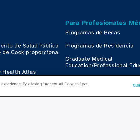
Para Profesionales Mé
Programas de Becas
ento de Salud Pública
Programas de Residencia
 de Cook proporciona
.
Graduate Medical
Education/Professional Edu
 Health Atlas
Fondo de Becas de Previsió
experience. By clicking “Accept All Cookies,” you
o de Cambio de Cook
Cus
th
Contáctenos
Contáctenos
egocios con Cook
th