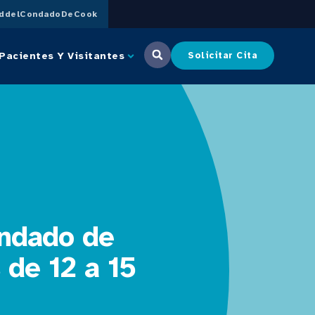
uddelCondadoDeCook
Pacientes Y Visitantes
Solicitar Cita
ondado de
 de 12 a 15