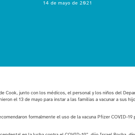
14 de mayo de 2021
de Cook, junto con los médicos, el personal y los niños del Dep
eron el 13 de mayo para instar a las familias a vacunar a sus hi
recomendaron formalmente el uso de la vacuna Pfizer COVID-19 
cendental en la lucha contra el COVID-19”, dijo Israel Rocha, di