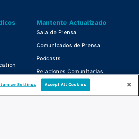
dicos
Mantente Actualizado
Sala de Prensa
Comunicados de Prensa
Podcasts
cation
Relaciones Comunitarias
n
tomize Settings
Accept All Cookies
Español
Conectate Con Nosotros