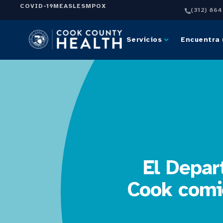
COVID-19
MEASLES
MPOX
(312) 86
Servicios
Encuentra 
El Depar
Cook comie