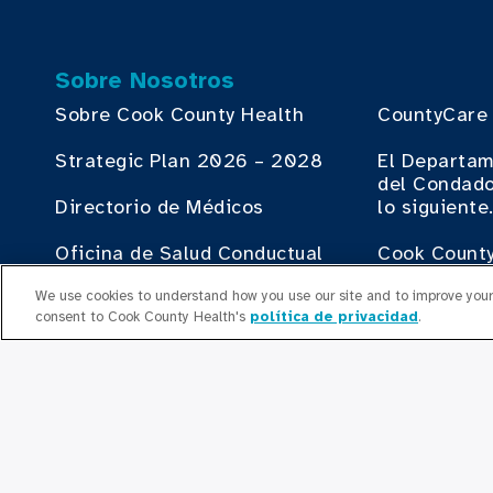
Sobre Nosotros
Sobre Cook County Health
CountyCare
Strategic Plan 2026 – 2028
El Departam
del Condado
Directorio de Médicos
lo siguiente
Oficina de Salud Conductual
Cook County
We use cookies to understand how you use our site and to improve your 
Directorio de Médicos
El Institut
consent to Cook County Health's
política de privacidad
.
County Heal
Recursos humanos
Contribuir
Oficina del Plan de Empleo
Haciendo N
Liderazgo Ejecutivo
County Heal