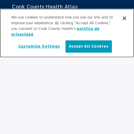
Cook County Health Atlas
We use cookies to understand how you use our site and to
El Instituto de Cambio de Cook County
improve your experience. By clicking “Accept All Cookies,”
Health
you consent to Cook County Health's
política de
privacidad
.
Contribuir
Customize Settings
Accept All Cookies
Español
Haciendo Negocios con Cook County
Health
Para Profesionales Médicos
Programas de Becas
Programas de Residencia
Graduate Medical
Education/Professional Education
Fondo de Becas de Previsión