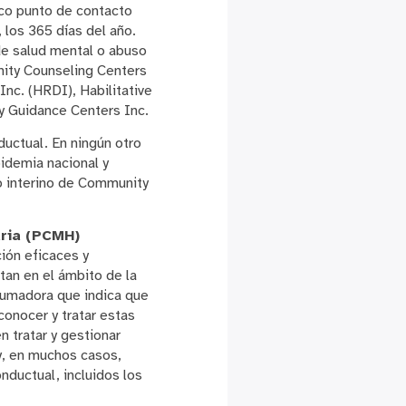
ico punto de contacto
 los 365 días del año.
de salud mental o abuso
nity Counseling Centers
nc. (HRDI), Habilitative
y Guidance Centers Inc.
ductual. En ningún otro
idemia nacional y
vo interino de Community
aria (PCMH)
ión eficaces y
tan en el ámbito de la
brumadora que indica que
onocer y tratar estas
 tratar y gestionar
y, en muchos casos,
nductual, incluidos los