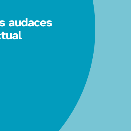
es audaces
tual