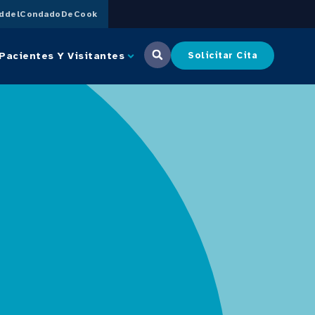
uddelCondadoDeCook
Pacientes Y Visitantes
Solicitar Cita