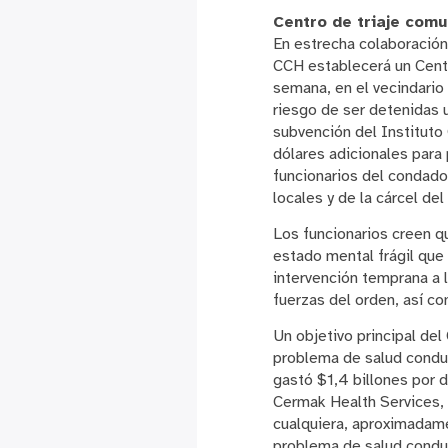
Centro de triaje comu
En estrecha colaboración
CCH establecerá un Centro
semana, en el vecindario
riesgo de ser detenidas 
subvención del Instituto 
dólares adicionales para
funcionarios del condad
locales y de la cárcel de
Los funcionarios creen q
estado mental frágil que 
intervención temprana a l
fuerzas del orden, así co
Un objetivo principal de
problema de salud conduc
gastó $1,4 billones por 
Cermak Health Services, 
cualquiera, aproximadame
problema de salud conduc