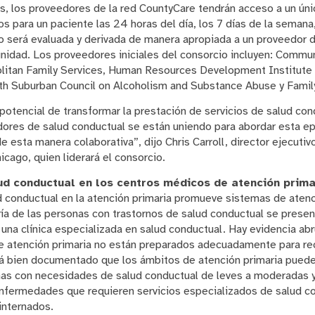
es, los proveedores de la red CountyCare tendrán acceso a un ún
s para un paciente las 24 horas del día, los 7 días de la semana,
o será evaluada y derivada de manera apropiada a un proveedor 
nidad. Los proveedores iniciales del consorcio incluyen: Commu
litan Family Services, Human Resources Development Institute I
th Suburban Council on Alcoholism and Substance Abuse y Famil
 potencial de transformar la prestación de servicios de salud con
edores de salud conductual se están uniendo para abordar esta ep
e esta manera colaborativa”, dijo Chris Carroll, director ejecuti
cago, quien liderará el consorcio.
lud conductual en los centros médicos de atención prim
ud conductual en la atención primaria promueve sistemas de atenc
ría de las personas con trastornos de salud conductual se presen
n una clínica especializada en salud conductual. Hay evidencia a
e atención primaria no están preparados adecuadamente para rec
 bien documentado que los ámbitos de atención primaria pueden
nas con necesidades de salud conductual de leves a moderadas 
enfermedades que requieren servicios especializados de salud co
internados.