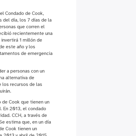
 del Condado de Cook,
del día, los 7 días de la
ersonas que corren el
ecibió recientemente una
invertirá 1 millón de
de este año y los
artamentos de emergencia
der a personas con un
na alternativa de
e los recursos de las
uirán.
do de Cook que tienen un
d. En 2013, el condado
idad. CCH, a través de
Se estima que, en un día
 de Cook tienen un
e 2013 y abril de 2015,