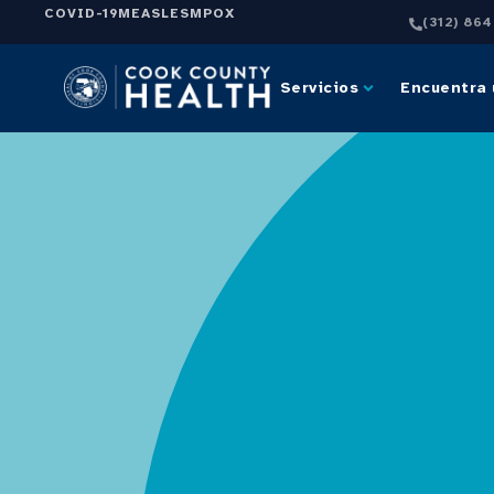
COVID-19
MEASLES
MPOX
(312) 86
Servicios
Encuentra 