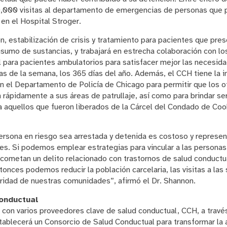
0,000 visitas al departamento de emergencias de personas que
en el Hospital Stroger.
n, estabilización de crisis y tratamiento para pacientes que pres
sumo de sustancias, y trabajará en estrecha colaboración con los
l para pacientes ambulatorios para satisfacer mejor las necesida
ías de la semana, los 365 días del año. Además, el CCH tiene la i
n el Departamento de Policía de Chicago para permitir que los of
 rápidamente a sus áreas de patrullaje, así como para brindar serv
ra aquellos que fueron liberados de la Cárcel del Condado de Coo
ersona en riesgo sea arrestada y detenida es costoso y represen
es. Si podemos emplear estrategias para vincular a las personas 
cometan un delito relacionado con trastornos de salud conductua
tonces podemos reducir la población carcelaria, las visitas a las
guridad de nuestras comunidades”, afirmó el Dr. Shannon.
onductual
 con varios proveedores clave de salud conductual, CCH, a travé
ablecerá un Consorcio de Salud Conductual para transformar la 