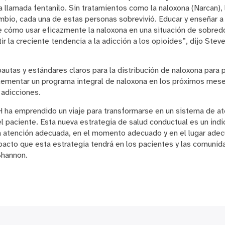
a llamada fentanilo. Sin tratamientos como la naloxona (Narcan),
mbio, cada una de estas personas sobrevivió. Educar y enseñar a 
e cómo usar eficazmente la naloxona en una situación de sobredo
 la creciente tendencia a la adicción a los opioides”, dijo Stev
autas y estándares claros para la distribución de naloxona para 
plementar un programa integral de naloxona en los próximos mes
 adicciones.
H ha emprendido un viaje para transformarse en un sistema de 
el paciente. Esta nueva estrategia de salud conductual es un ind
a atención adecuada, en el momento adecuado y en el lugar ad
pacto que esta estrategia tendrá en los pacientes y las comuni
 Shannon.