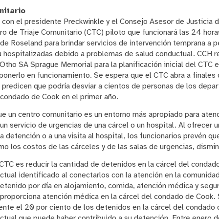
nitario
 con el presidente Preckwinkle y el Consejo Asesor de Justicia
 de Triaje Comunitario (CTC) piloto que funcionará las 24 horas 
 de Roseland para brindar servicios de intervención temprana a p
u hospitalizadas debido a problemas de salud conductual. CCH r
Otho SA Sprague Memorial para la planificación inicial del CTC e 
 ponerlo en funcionamiento. Se espera que el CTC abra a finales 
o predicen que podría desviar a cientos de personas de los dep
l condado de Cook en el primer año.
ue un centro comunitario es un entorno más apropiado para aten
un servicio de urgencias de una cárcel o un hospital. Al ofrecer u
a detención o a una visita al hospital, los funcionarios prevén qu
mo los costos de las cárceles y de las salas de urgencias, dismin
l CTC es reducir la cantidad de detenidos en la cárcel del conda
tual identificado al conectarlos con la atención en la comunida
detenido por día en alojamiento, comida, atención médica y segur
proporciona atención médica en la cárcel del condado de Cook. 
nte el 20 por ciento de los detenidos en la cárcel del condado
tual que puede haber contribuido a su detención. Entre enero d