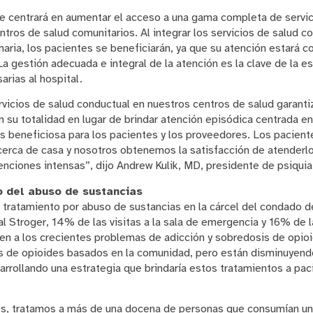
e centrará en aumentar el acceso a una gama completa de servic
ntros de salud comunitarios. Al integrar los servicios de salud c
aria, los pacientes se beneficiarán, ya que su atención estará c
a gestión adecuada e integral de la atención es la clave de la e
sarias al hospital.
ervicios de salud conductual en nuestros centros de salud garan
n su totalidad en lugar de brindar atención episódica centrada 
es beneficiosa para los pacientes y los proveedores. Los pacient
 cerca de casa y nosotros obtenemos la satisfacción de atenderl
enciones intensas”, dijo Andrew Kulik, MD, presidente de psiquia
 del abuso de sustancias
tratamiento por abuso de sustancias en la cárcel del condado d
l Stroger, 14% de las visitas a la sala de emergencia y 16% de l
yen a los crecientes problemas de adicción y sobredosis de opioi
s de opioides basados en la comunidad, pero están disminuyendo
rrollando una estrategia que brindaría estos tratamientos a pac
, tratamos a más de una docena de personas que consumían un