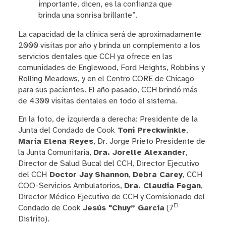
importante, dicen, es la confianza que
brinda una sonrisa brillante”.
La capacidad de la clínica será de aproximadamente
2000 visitas por año y brinda un complemento a los
servicios dentales que CCH ya ofrece en las
comunidades de Englewood, Ford Heights, Robbins y
Rolling Meadows, y en el Centro CORE de Chicago
para sus pacientes. El año pasado, CCH brindó más
de 4300 visitas dentales en todo el sistema.
En la foto, de izquierda a derecha: Presidente de la
Junta del Condado de Cook
Toni Preckwinkle
,
María Elena Reyes
, Dr. Jorge Prieto Presidente de
la Junta Comunitaria,
Dra. Jorelle Alexander
,
Director de Salud Bucal del CCH, Director Ejecutivo
del CCH
Doctor Jay
Shannon
,
Debra Carey
, CCH
COO-Servicios Ambulatorios,
Dra. Claudia Fegan
,
Director Médico Ejecutivo de CCH y Comisionado del
El
Condado de Cook
Jesús "
Chuy” García
(7
Distrito).