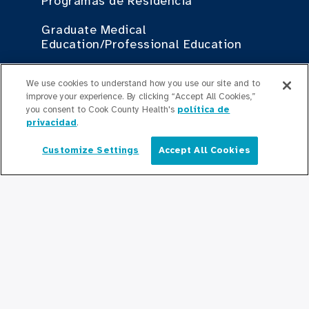
Programas de Residencia
Graduate Medical
Education/Professional Education
Fondo de Becas de Previsión
We use cookies to understand how you use our site and to
improve your experience. By clicking “Accept All Cookies,”
you consent to Cook County Health's
política de
Contáctenos
privacidad
.
Contáctenos
Customize Settings
Accept All Cookies
Español
Mantente Actualizado
Sala de Prensa
Comunicados de Prensa
Podcasts
Relaciones Comunitarias