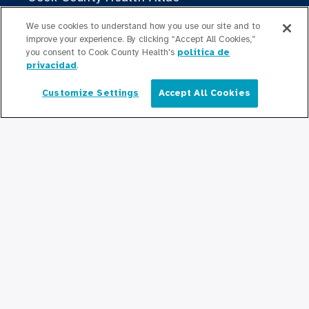
El Instituto de Cambio de Cook County
We use cookies to understand how you use our site and to
Health
improve your experience. By clicking “Accept All Cookies,”
you consent to Cook County Health's
política de
privacidad
.
Contribuir
Customize Settings
Accept All Cookies
Español
Haciendo Negocios con Cook County
Health
Para Profesionales Médicos
Programas de Becas
Programas de Residencia
Graduate Medical
Education/Professional Education
Fondo de Becas de Previsión