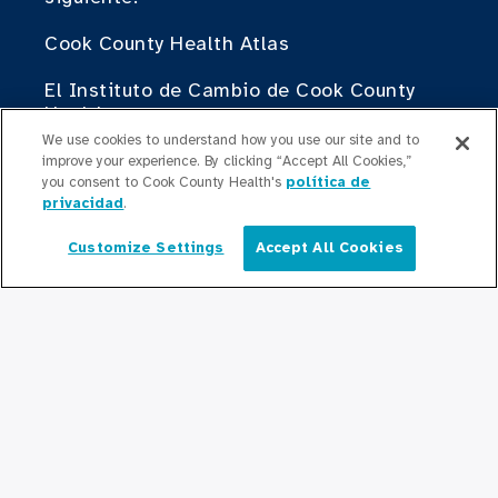
Cook County Health Atlas
El Instituto de Cambio de Cook County
Health
We use cookies to understand how you use our site and to
Contribuir
improve your experience. By clicking “Accept All Cookies,”
you consent to Cook County Health's
política de
Haciendo Negocios con Cook County
privacidad
.
Health
Customize Settings
Accept All Cookies
Español
Para Profesionales Médicos
Programas de Becas
Programas de Residencia
Graduate Medical
Education/Professional Education
Fondo de Becas de Previsión