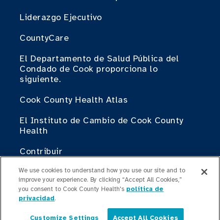
Liderazgo Ejecutivo
CountyCare
El Departamento de Salud Pública del
Condado de Cook proporciona lo
siguiente.
Cook County Health Atlas
El Instituto de Cambio de Cook County
Health
Contribuir
We use cookies to understand how you use our site and to
Haciendo Negocios con Cook County
improve your experience. By clicking “Accept All Cookies,”
Health
you consent to Cook County Health's
política de
privacidad
.
Para Profesionales Médicos
Customize Settings
Accept All Cookies