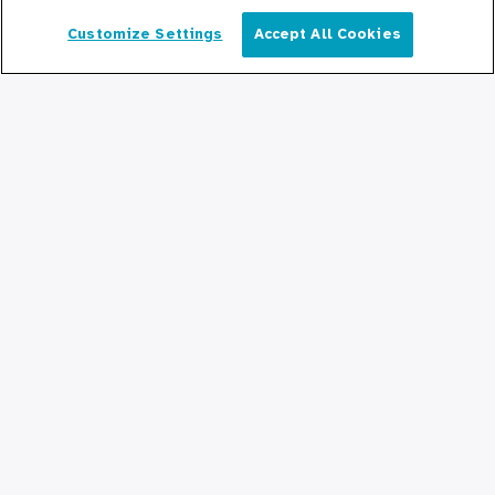
Haciendo Negocios con Cook County
Health
Customize Settings
Accept All Cookies
Español
Para Profesionales Médicos
Programas de Becas
Programas de Residencia
Graduate Medical
Education/Professional Education
Fondo de Becas de Previsión
Contáctenos
Contáctenos
Mantente Actualizado