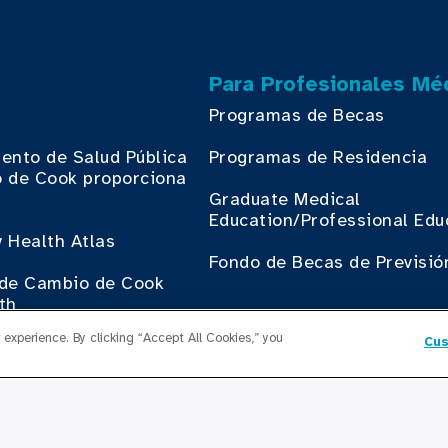
Para Profesionales Mé
Programas de Becas
ento de Salud Pública
Programas de Residencia
 de Cook proporciona
.
Graduate Medical
Education/Professional Edu
 Health Atlas
Fondo de Becas de Previsió
o de Cambio de Cook
th
Contáctenos
experience. By clicking “Accept All Cookies,” you
Cus
Contáctenos
egocios con Cook
th