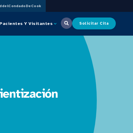
uddelCondadoDeCook
Pacientes Y Visitantes
Solicitar Cita
ientización