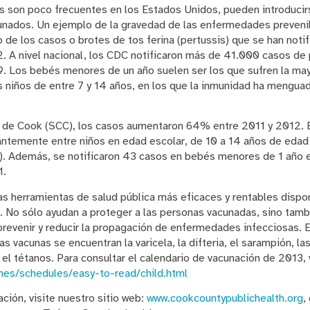
son poco frecuentes en los Estados Unidos, pueden introducirs
cunados. Un ejemplo de la gravedad de las enfermedades preven
de los casos o brotes de tos ferina (pertussis) que se han notif
. A nivel nacional, los CDC notificaron más de 41.000 casos de 
9. Los bebés menores de un año suelen ser los que sufren la may
niños de entre 7 y 14 años, en los que la inmunidad ha menguad
 de Cook (SCC), los casos aumentaron 64% entre 2011 y 2012. 
ntemente entre niños en edad escolar, de 10 a 14 años de edad
]). Además, se notificaron 43 casos en bebés menores de 1 año
1.
as herramientas de salud pública más eficaces y rentables dispon
No sólo ayudan a proteger a las personas vacunadas, sino tamb
revenir y reducir la propagación de enfermedades infecciosas. 
s vacunas se encuentran la varicela, la difteria, el sarampión, las 
y el tétanos. Para consultar el calendario de vacunación de 2013, v
ines/schedules/easy-to-read/child.html
ción, visite nuestro sitio web:
www.cookcountypublichealth.org
,