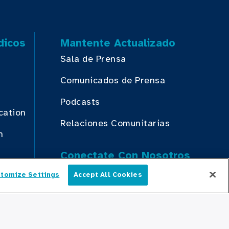
dicos
Mantente Actualizado
Sala de Prensa
Comunicados de Prensa
Podcasts
cation
Relaciones Comunitarias
n
Conectate Con Nosotros
tomize Settings
Accept All Cookies
Español