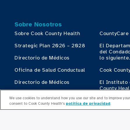
Sobre Nosotros
Sobre Cook County Health
CountyCare
Strategic Plan 2026 – 2028
El Departam
del Condado
Directorio de Médicos
lo siguiente
Oficina de Salud Conductual
Cook County
Directorio de Médicos
El Institut
County Heal
Recursos humanos
We use cookies to understand how you use our site and to improve your 
Contribuir
consent to Cook County Health's
política de privacidad
.
Oficina del Plan de Empleo
Haciendo N
Liderazgo Ejecutivo
County Heal