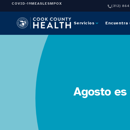
COVID-19
MEASLES
MPOX
(312) 86
Servicios
Encuentra 
Agosto es 