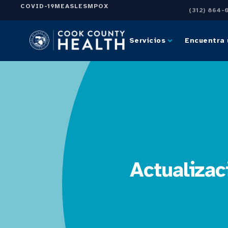
COVID-19
MEASLES
MPOX
(312) 864-
Servicios
Encuentra 
Actualizac