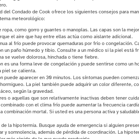
ero.
d del Condado de Cook ofrece los siguientes consejos para mant
stema meteorológico:
e ropa, como gorro y guantes o manoplas. Las capas son la mejo
que el aire que hay entre ellas actúa como aislante adicional.
nua al frío puede provocar quemaduras por frío o congelación. C
 un paño húmedo y tibio. Consulte a un médico si la piel está fr
na se vuelve dolorosa, hinchada o tiene fiebre.
n es una forma leve de congelación y puede sentirse como un h
 piel se calienta.
ón puede aparecer en 30 minutos. Los síntomas pueden comenz
hormigueo. La piel también puede adquirir un color diferente, co
áceo, según la gravedad.
s o aquellas que son relativamente inactivas deben tener cuidad
combinado con el clima frío puede aumentar la frecuencia cardíaca
na combinación mortal. Si usted es una persona activa y saludabl
 de la hipotermia. Busque ayuda de emergencia si alguien prese
blar y somnolencia, además de pérdida de coordinación. La hipot