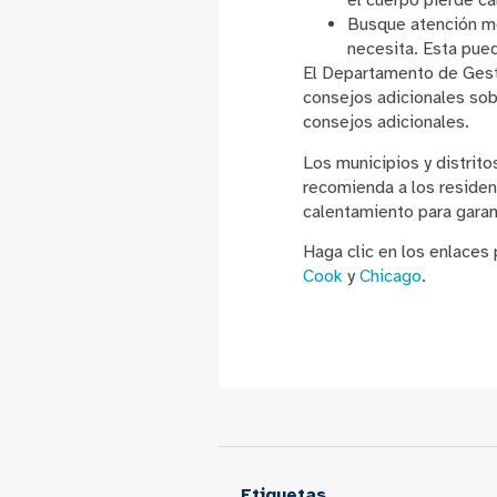
el cuerpo pierde ca
Busque atención méd
necesita. Esta pued
El Departamento de Gest
consejos adicionales sob
consejos adicionales.
Los municipios y distrit
recomienda a los residen
calentamiento para garan
Haga clic en los enlaces 
Cook
y
Chicago
.
Etiquetas