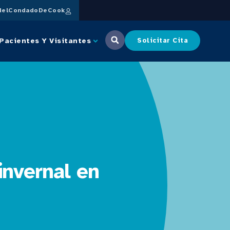
delCondadoDeCook
Pacientes Y Visitantes
Solicitar Cita
invernal en