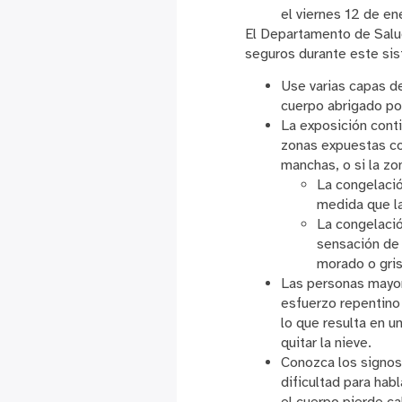
el viernes 12 de en
El Departamento de Salu
seguros durante este si
Use varias capas d
cuerpo abrigado por
La exposición conti
zonas expuestas con
manchas, o si la zo
La congelació
medida que la
La congelaci
sensación de 
morado o gris
Las personas mayore
esfuerzo repentino 
lo que resulta en u
quitar la nieve.
Conozca los signos
dificultad para ha