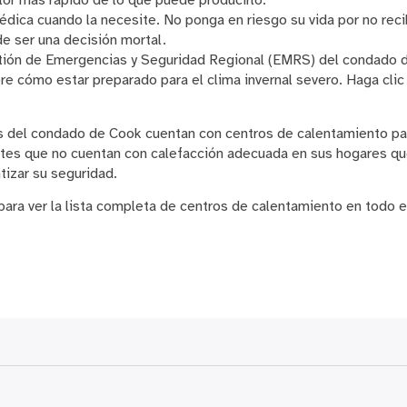
lor más rápido de lo que puede producirlo.
ica cuando la necesite. No ponga en riesgo su vida por no recib
e ser una decisión mortal.
ión de Emergencias y Seguridad Regional (EMRS) del condado d
re cómo estar preparado para el clima invernal severo. Haga cli
os del condado de Cook cuentan con centros de calentamiento pa
tes que no cuentan con calefacción adecuada en sus hogares que
tizar su seguridad.
para ver la lista completa de centros de calentamiento en todo el