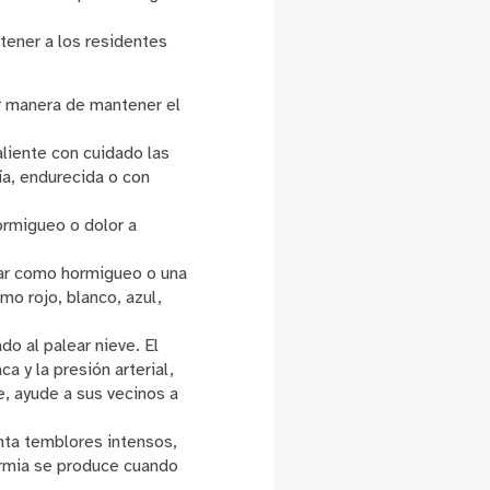
ener a los residentes
r manera de mantener el
aliente con cuidado las
ía, endurecida o con
ormigueo o dolor a
ar como hormigueo o una
mo rojo, blanco, azul,
o al palear nieve. El
 y la presión arterial,
e, ayude a sus vecinos a
nta temblores intensos,
ermia se produce cuando