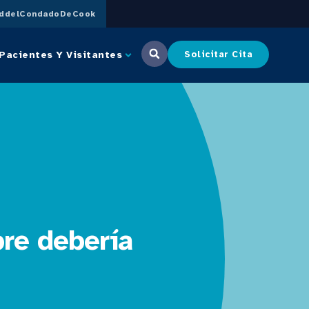
uddelCondadoDeCook
Pacientes Y Visitantes
Solicitar Cita
re debería