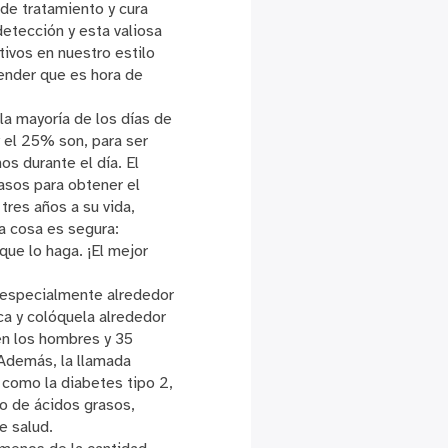
de tratamiento y cura
etección y esta valiosa
ivos en nuestro estilo
tender que es hora de
la mayoría de los días de
 el 25% son, para ser
s durante el día. El
asos para obtener el
res años a su vida,
na cosa es segura:
que lo haga. ¡El mejor
 especialmente alrededor
ca y colóquela alrededor
en los hombres y 35
 Además, la llamada
como la diabetes tipo 2,
co de ácidos grasos,
e salud.