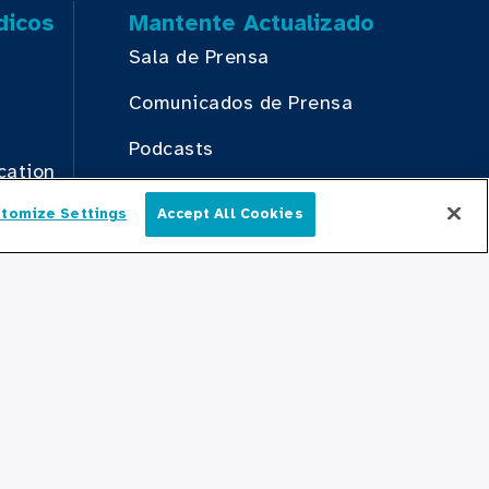
dicos
Mantente Actualizado
Sala de Prensa
Comunicados de Prensa
Podcasts
cation
Relaciones Comunitarias
tomize Settings
Accept All Cookies
n
Español
Conectate Con Nosotros