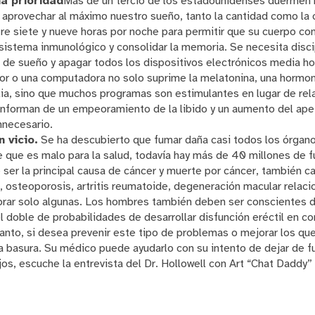
a prioridad
Más de un tercio de los estadounidenses duermen 
aprovechar al máximo nuestro sueño, tanto la cantidad como la 
re siete y nueve horas por noche para permitir que su cuerpo co
l sistema inmunológico y consolidar la memoria. Se necesita disc
o de sueño y apagar todos los dispositivos electrónicos media h
isor o una computadora no solo suprime la melatonina, una hormo
ilia, sino que muchos programas son estimulantes en lugar de re
informan de un empeoramiento de la libido y un aumento del apet
necesario.
 vicio.
Se ha descubierto que fumar daña casi todos los órgan
 que es malo para la salud, todavía hay más de 40 millones de 
er la principal causa de cáncer y muerte por cáncer, también ca
 osteoporosis, artritis reumatoide, degeneración macular relaci
brar solo algunas. Los hombres también deben ser conscientes d
 doble de probabilidades de desarrollar disfunción eréctil en c
anto, si desea prevenir este tipo de problemas o mejorar los qu
 a la basura. Su médico puede ayudarlo con su intento de dejar de f
os, escuche la entrevista del Dr. Hollowell con Art “Chat Dadd