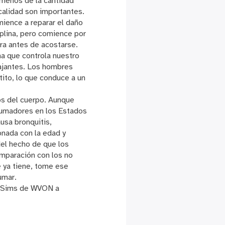
menos de la cantidad
calidad son importantes.
mience a reparar el daño
iplina, pero comience por
ora antes de acostarse.
na que controla nuestro
lajantes. Los hombres
ito, lo que conduce a un
os del cuerpo. Aunque
fumadores en los Estados
usa bronquitis,
onada con la edad y
el hecho de que los
omparación con los no
e ya tiene, tome ese
umar.
y” Sims de WVON a