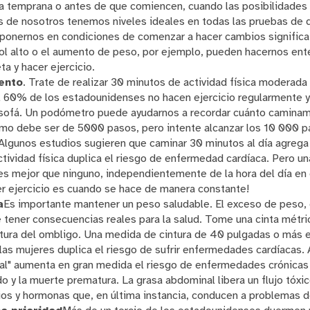
 temprana o antes de que comiencen, cuando las posibilidades 
 de nosotros tenemos niveles ideales en todas las pruebas de d
ponernos en condiciones de comenzar a hacer cambios significat
erol alto o el aumento de peso, por ejemplo, pueden hacernos en
ta y hacer ejercicio.
ento
. Trate de realizar 30 minutos de actividad física moderada 
l 60% de los estadounidenses no hacen ejercicio regularmente y
l sofá. Un podómetro puede ayudarnos a recordar cuánto caminamo
nimo debe ser de 5000 pasos, pero intente alcanzar los 10 000 p
Algunos estudios sugieren que caminar 30 minutos al día agrega t
ctividad física duplica el riesgo de enfermedad cardíaca. Pero u
 es mejor que ninguno, independientemente de la hora del día en 
 ejercicio es cuando se hace de manera constante!
a
Es importante mantener un peso saludable. El exceso de peso,
e tener consecuencias reales para la salud. Tome una cinta métri
altura del ombligo. Una medida de cintura de 40 pulgadas o más 
las mujeres duplica el riesgo de sufrir enfermedades cardíacas.
l" aumenta en gran medida el riesgo de enfermedades crónicas 
do y la muerte prematura. La grasa abdominal libera un flujo tóxi
ios y hormonas que, en última instancia, conducen a problemas d