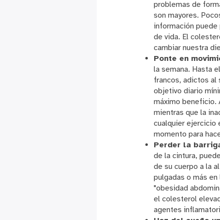
problemas de forma
son mayores. Pocos
información puede 
de vida. El colest
cambiar nuestra die
Ponte en movimi
la semana. Hasta e
francos, adictos a
objetivo diario mí
máximo beneficio. 
mientras que la ina
cualquier ejercicio
momento para hacer
Perder la barrig
de la cintura, pued
de su cuerpo a la 
pulgadas o más en 
"obesidad abdomina
el colesterol eleva
agentes inflamator