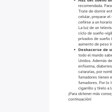
Haz del sueño un
recomendada. Para 
Trate de dormir ent
celular, preparar e
ceñirse a un horari
La luz de un telev
ciclo de sueño-vig
privados de sueño 
aumento de peso in
Deshacerse de un
todo el mundo sabe
Unidos. Además de s
enfisema, diabetes,
cataratas, por nom
fumadores tienen el
fumadores. Por lo t
cigarrillo y tírelo
¡Para obtener más consej
continuación!