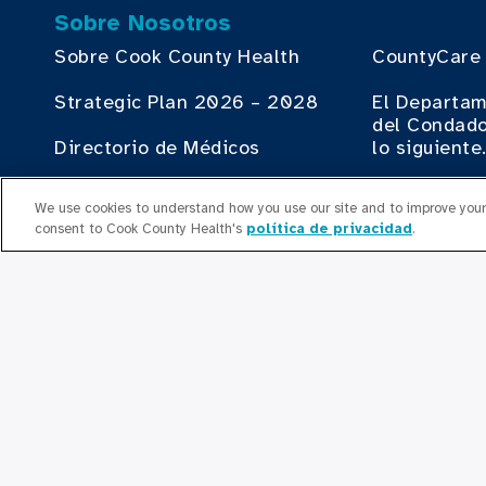
Sobre Nosotros
Sobre Cook County Health
CountyCare
Strategic Plan 2026 – 2028
El Departam
del Condado
Directorio de Médicos
lo siguiente
Oficina de Salud Conductual
Cook County
We use cookies to understand how you use our site and to improve your 
consent to Cook County Health's
política de privacidad
.
Directorio de Médicos
El Institut
County Heal
Recursos humanos
Contribuir
Oficina del Plan de Empleo
Haciendo N
Liderazgo Ejecutivo
County Heal