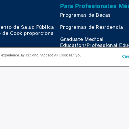
Para Profesionales Mé
Programas de Becas
ento de Salud Pública
Programas de Residencia
 de Cook proporciona
.
Graduate Medical
Education/Professional Edu
 Health Atlas
experience. By clicking “Accept All Cookies,” you
Cus
Fondo de Becas de Previsió
o de Cambio de Cook
th
Contáctenos
Contáctenos
egocios con Cook
th