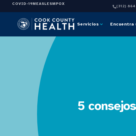
COVID-19
MEASLES
MPOX
(312) 86
Servicios
Encuentra 
5 consejo