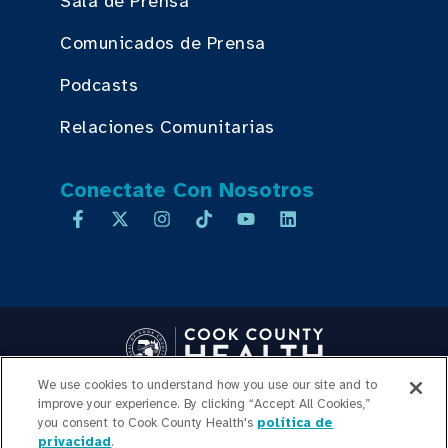
Sala de Prensa
Comunicados de Prensa
Podcasts
Relaciones Comunitarias
Conectate Con Nosotros
We use cookies to understand how you use our site and to
Copyright © 2026 Cook County Health. All Rights Reserved.
improve your experience. By clicking “Accept All Cookies,”
INICIO DE SESIÓN DE
you consent to Cook County Health's
política de
privacidad
.
EMPLEADOS
POLÍTICA DE