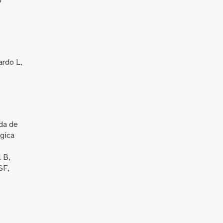
D
ardo L,
ada de
rgica
 B,
SF,