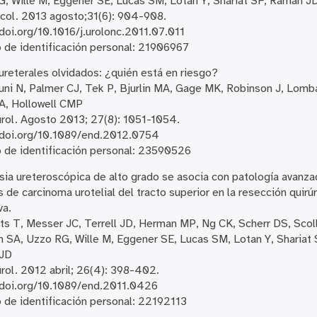
, Wille M, Eggener SE, Lucas SM, Lotan Y, Shariat SF, Raman J
col. 2013 agosto;31(6): 904-908.
/doi.org/10.1016/j.urolonc.2011.07.011
de identificación personal: 21906967
ureterales olvidados: ¿quién está en riesgo?
uni N, Palmer CJ, Tek P, Bjurlin MA, Gage MK, Robinson J, Lomb
A, Hollowell CMP
rol. Agosto 2013; 27(8): 1051-1054.
/doi.org/10.1089/end.2012.0754
de identificación personal: 23590526
sia ureteroscópica de alto grado se asocia con patología avanz
 de carcinoma urotelial del tracto superior en la resección quirú
va.
s T, Messer JC, Terrell JD, Herman MP, Ng CK, Scherr DS, Scoll
n SA, Uzzo RG, Wille M, Eggener SE, Lucas SM, Lotan Y, Shariat 
JD
rol. 2012 abril; 26(4): 398-402.
/doi.org/10.1089/end.2011.0426
de identificación personal: 22192113