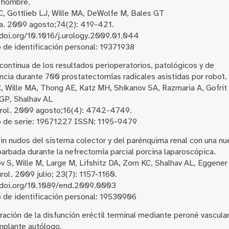
 hombre.
, Gottlieb LJ, Wille MA, DeWolfe M, Bales GT
a. 2009 agosto;74(2): 419-421.
/doi.org/10.1016/j.urology.2009.01.044
de identificación personal: 19371938
continua de los resultados perioperatorios, patológicos y de
ncia durante 700 prostatectomías radicales asistidas por robot.
, Wille MA, Thong AE, Katz MH, Shikanov SA, Razmaria A, Gofrit
GP, Shalhav AL
Urol. 2009 agosto;16(4): 4742-4749.
 de serie: 19671227 ISSN: 1195-9479
sin nudos del sistema colector y del parénquima renal con una nu
barbada durante la nefrectomía parcial porcina laparoscópica.
v S, Wille M, Large M, Lifshitz DA, Zorn KC, Shalhav AL, Eggener
rol. 2009 julio; 23(7): 1157-1160.
//doi.org/10.1089/end.2009.0003
de identificación personal: 19530906
ación de la disfunción eréctil terminal mediante peroné vascula
mplante autólogo.