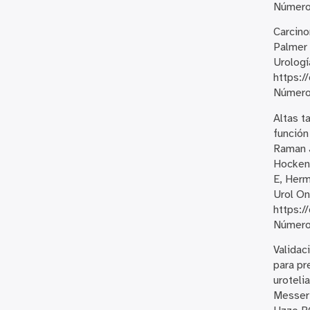
Número
Carcino
Palmer 
Urologí
https:/
Número 
Altas t
función
Raman J
Hockenb
E, Herm
Urol On
https:/
Número
Validac
para pr
urotelia
Messer 