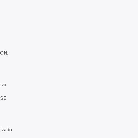
 ON,
eva
 SE
rizado