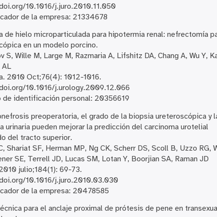
/doi.org/10.1016/j.juro.2010.11.050
icador de la empresa: 21334678
 de hielo microparticulada para hipotermia renal: nefrectomía pa
cópica en un modelo porcino.
v S, Wille M, Large M, Razmaria A, Lifshitz DA, Chang A, Wu Y, K
v AL
a. 2010 Oct;76(4): 1012-1016.
/doi.org/10.1016/j.urology.2009.12.066
de identificación personal: 20356619
onefrosis preoperatoria, el grado de la biopsia ureteroscópica y l
ía urinaria pueden mejorar la predicción del carcinoma urotelial
o del tracto superior.
C, Shariat SF, Herman MP, Ng CK, Scherr DS, Scoll B, Uzzo RG, W
ner SE, Terrell JD, Lucas SM, Lotan Y, Boorjian SA, Raman JD
 2010 julio;184(1): 69-73.
/doi.org/10.1016/j.juro.2010.03.030
icador de la empresa: 20478585
écnica para el anclaje proximal de prótesis de pene en transexu