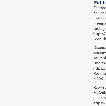
Publ
Factore
de una 
Fakhour
Freeman
Urologí
https:/
Identif
Disposi
vesicov
Scambia
Informe
https:/
Revista
4420
Ruptura
McArdle
J Radio
https:/