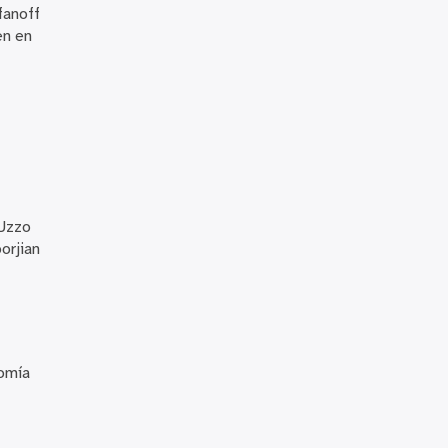
fanoff
en en
 Uzzo
orjian
tomía