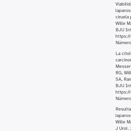
Viabili
laparos
ciruela
Wille M
BJU Int
https:/
Número 
La cito
carcino
Messer 
RG, Wil
SA, Ra
BJU Int
https:/
Número 
Resulta
laparos
Wille M
J Urol.