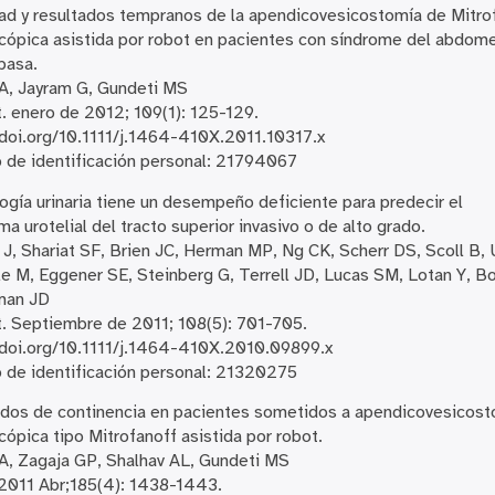
dad y resultados tempranos de la apendicovesicostomía de Mitro
cópica asistida por robot en pacientes con síndrome del abdom
 pasa.
A, Jayram G, Gundeti MS
. enero de 2012; 109(1): 125-129.
/doi.org/10.1111/j.1464-410X.2011.10317.x
de identificación personal: 21794067
logía urinaria tiene un desempeño deficiente para predecir el
ma urotelial del tracto superior invasivo o de alto grado.
J, Shariat SF, Brien JC, Herman MP, Ng CK, Scherr DS, Scoll B,
le M, Eggener SE, Steinberg G, Terrell JD, Lucas SM, Lotan Y, Bo
man JD
. Septiembre de 2011; 108(5): 701-705.
/doi.org/10.1111/j.1464-410X.2010.09899.x
de identificación personal: 21320275
dos de continencia en pacientes sometidos a apendicovesicos
cópica tipo Mitrofanoff asistida por robot.
A, Zagaja GP, Shalhav AL, Gundeti MS
 2011 Abr;185(4): 1438-1443.