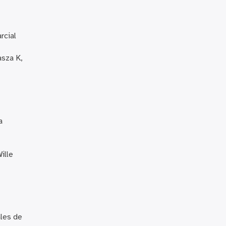
rcial
asza K,
a
ille
ales de