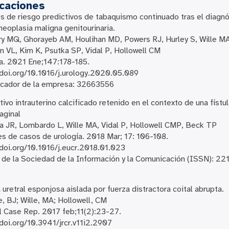
icaciones
s de riesgo predictivos de tabaquismo continuado tras el diagn
neoplasia maligna genitourinaria.
y MQ, Ghorayeb AM, Houlihan MD, Powers RJ, Hurley S, Wille MA
 VL, Kim K, Psutka SP, Vidal P, Hollowell CM
a. 2021 Ene;147:178-185.
/doi.org/10.1016/j.urology.2020.05.089
icador de la empresa: 32663556
tivo intrauterino calcificado retenido en el contexto de una fístu
aginal
 JR, Lombardo L, Wille MA, Vidal P, Hollowell CMP, Beck TP
s de casos de urología. 2018 Mar; 17: 106-108.
/doi.org/10.1016/j.eucr.2018.01.023
 de la Sociedad de la Información y la Comunicación (ISSN): 22
 uretral esponjosa aislada por fuerza distractora coital abrupta.
, BJ; Wille, MA; Hollowell, CM
l Case Rep. 2017 feb;11(2):23-27.
/doi.org/10.3941/jrcr.v11i2.2907