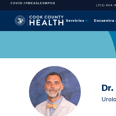
COVID-19
MEASLES
MPOX
(312) 864-
Servicios
Encuentra 
Dr.
Urol