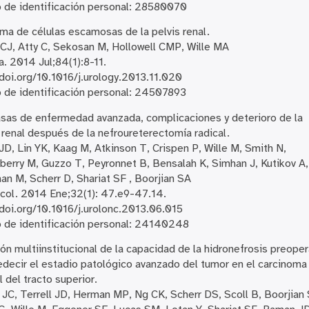
 de identificación personal: 28580070
ma de células escamosas de la pelvis renal.
CJ, Atty C, Sekosan M, Hollowell CMP, Wille MA
a. 2014 Jul;84(1):8-11.
/doi.org/10.1016/j.urology.2013.11.020
de identificación personal: 24507893
asas de enfermedad avanzada, complicaciones y deterioro de la
 renal después de la nefroureterectomía radical.
D, Lin YK, Kaag M, Atkinson T, Crispen P, Wille M, Smith N,
erry M, Guzzo T, Peyronnet B, Bensalah K, Simhan J, Kutikov A
an M, Scherr D, Shariat SF , Boorjian SA
col. 2014 Ene;32(1): 47.e9-47.14.
/doi.org/10.1016/j.urolonc.2013.06.015
 de identificación personal: 24140248
ión multiinstitucional de la capacidad de la hidronefrosis preoper
edecir el estadio patológico avanzado del tumor en el carcinoma
l del tracto superior.
JC, Terrell JD, Herman MP, Ng CK, Scherr DS, Scoll B, Boorjian 