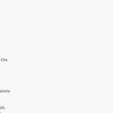
, Cha
atoria
SA,