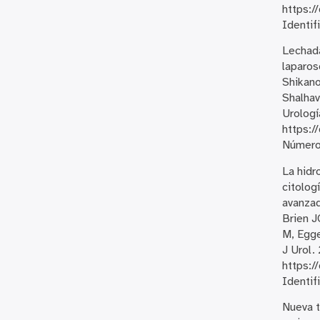
https:/
Identif
Lechada
laparos
Shikano
Shalha
Urologí
https:/
Número 
La hidr
citolog
avanzad
Brien J
M, Egge
J Urol.
https:/
Identif
Nueva t