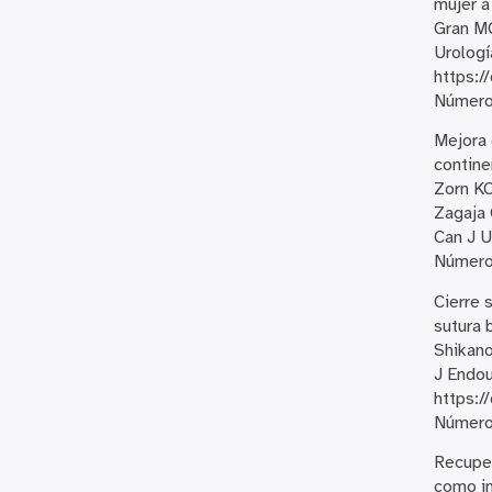
mujer a
Gran MC
Urologí
https:/
Número 
Mejora 
contine
Zorn KC
Zagaja 
Can J 
Número
Cierre 
sutura 
Shikano
J Endou
https:
Número 
Recuper
como i