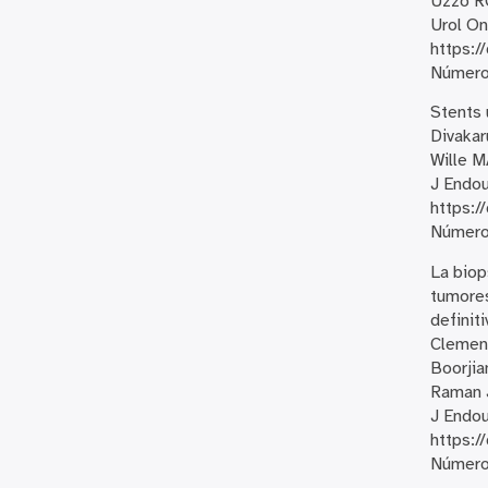
Uzzo RG
Urol On
https:/
Número 
Stents 
Divakar
Wille M
J Endou
https:/
Número 
La biop
tumores
definiti
Clement
Boorjia
Raman 
J Endou
https:/
Número 