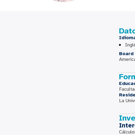
Dat
Idiom
Ingl
Board 
America
For
Educa
Faculta
Resid
La Univ
Inve
Inte
Cálculo