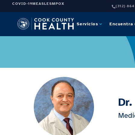
COVID-19
MEASLES
MPOX
(312) 86
Servicios
Encuentra 
Dr.
Medi