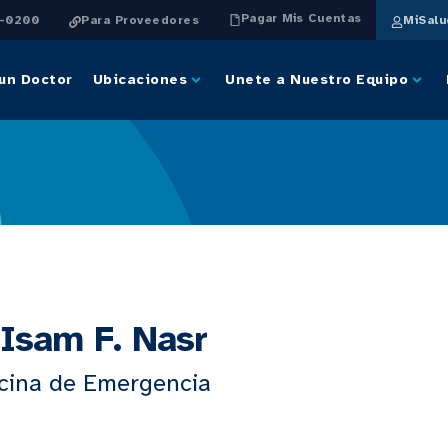
Pagar Mis Cuentas
4-0200
Para Proveedores
MiSal
un Doctor
Ubicaciones
Unete a Nuestro Equipo
 Isam F. Nasr
cina de Emergencia