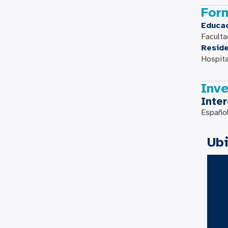
For
Educa
Faculta
Resid
Hospit
Inve
Inte
Español
Ub