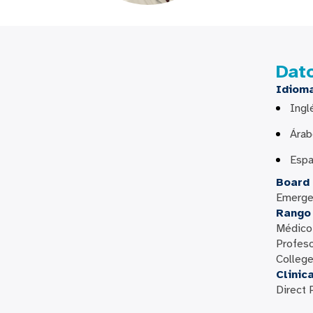
Dat
Idiom
Ingl
Ára
Espa
Board 
Emerge
Rango 
Médico 
Profeso
Colleg
Clinic
Direct 