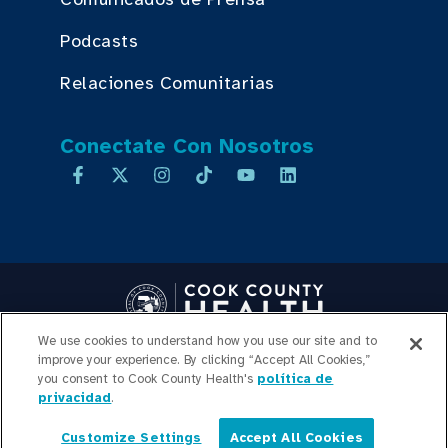
Podcasts
Relaciones Comunitarias
Conectate Con Nosotros
We use cookies to understand how you use our site and to
Copyright © 2026 Cook County Health. All Rights Reserved.
improve your experience. By clicking “Accept All Cookies,”
INICIO DE SESIÓN DE
you consent to Cook County Health's
política de
privacidad
.
EMPLEADOS
POLÍTICA DE
PRIVACIDAD
TRANSPARENCIA DE
Customize Settings
Accept All Cookies
PRECIOS
MAPA DEL SITIO
Español