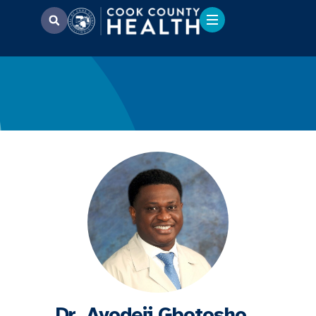
Dr. Ayodeji Gbotosho