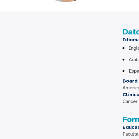
Dat
Idiom
Ingl
Ára
Espa
Board 
Americ
Clinic
Cancer
For
Educa
Faculta