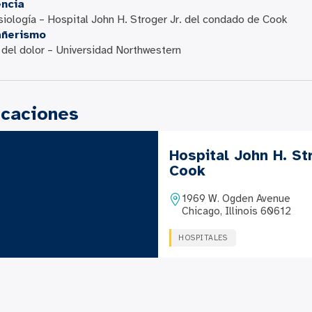
encia
iología – Hospital John H. Stroger Jr. del condado de Cook
ñerismo
del dolor – Universidad Northwestern
icaciones
Hospital John H. St
Cook
1969 W. Ogden Avenue
Chicago, Illinois 60612
HOSPITALES