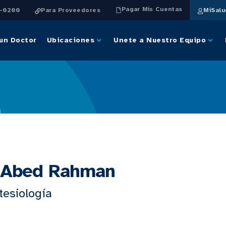
Pagar Mis Cuentas
4-0200
Para Proveedores
MiSal
un Doctor
Ubicaciones
Unete a Nuestro Equipo
. Abed Rahman
tesiología