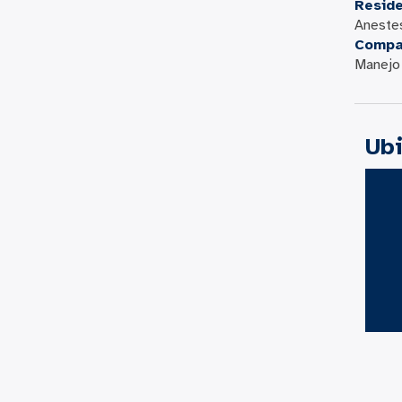
Resid
Anestes
Compa
Manejo 
Ub