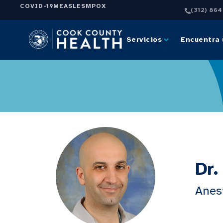
COVID-19
MEASLES
MPOX
(312) 86
Servicios
Encuentra 
Dr
Anes