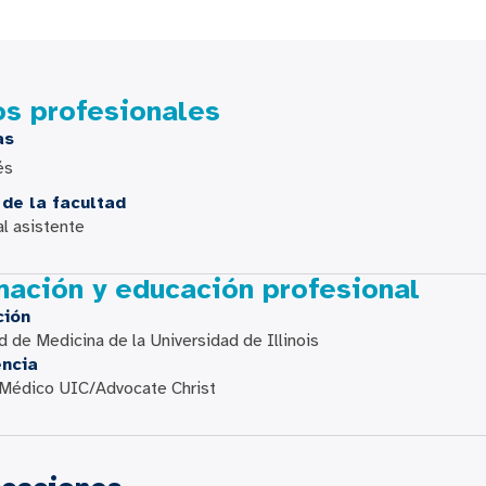
os profesionales
as
és
de la facultad
l asistente
mación y educación profesional
ción
d de Medicina de la Universidad de Illinois
encia
 Médico UIC/Advocate Christ