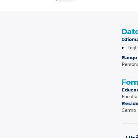
Dat
Idiom
Ingl
Rango 
Persona
For
Educa
Faculta
Resid
Centro