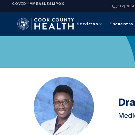
COVID-19
MEASLES
MPOX
(312) 86
Servicios
Encuentra 
Dra
Medi