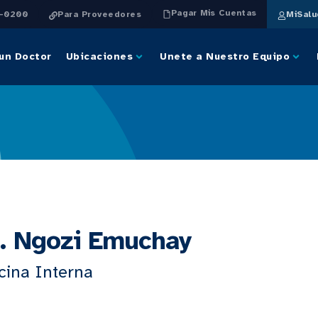
Pagar Mis Cuentas
4-0200
Para Proveedores
MiSal
un Doctor
Ubicaciones
Unete a Nuestro Equipo
. Ngozi Emuchay
cina Interna