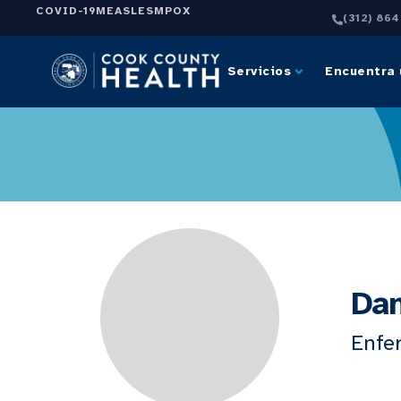
COVID-19
MEASLES
MPOX
(312) 86
Servicios
Encuentra 
Dan
Enfe