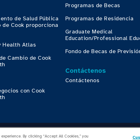
Programas de Becas
ento de Salud Pública
Programas de Residencia
 de Cook proporciona
.
Graduate Medical
Education/Professional Edu
 Health Atlas
Fondo de Becas de Previsió
o de Cambio de Cook
th
Contáctenos
Contáctenos
egocios con Cook
th
yright © 2026 Cook County Health. All Rights Reserved.
experience. By clicking “Accept All Cookies,” you
Cus
ICIO DE SESIÓN DE EMPLEADOS
POLÍTICA DE PRIVACIDA