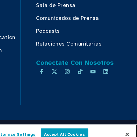
Sala de Prensa
Comunicados de Prensa
Podcasts
cation
Relaciones Comunitarias
n
Conectate Con Nosotros
tomize Settings
Accept All Cookies
D
TRANSPARENCIA DE PRECIOS
Español
MAPA DEL SITIO