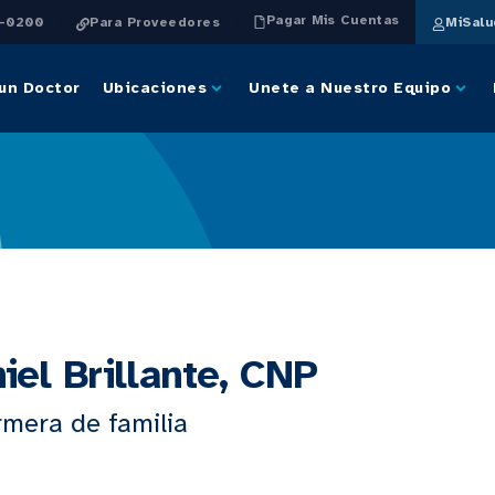
Pagar Mis Cuentas
4-0200
Para Proveedores
MiSal
un Doctor
Ubicaciones
Unete a Nuestro Equipo
iel Brillante, CNP
rmera de familia