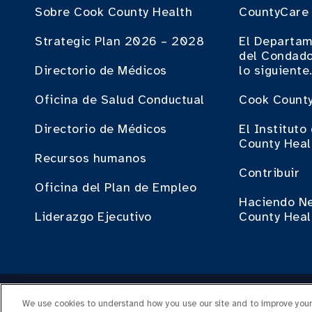
Sobre Cook County Health
CountyCare
Strategic Plan 2026 – 2028
El Departam
del Condado
Directorio de Médicos
lo siguiente
Oficina de Salud Conductual
Cook County
Directorio de Médicos
El Institut
County Heal
Recursos humanos
Contribuir
Oficina del Plan de Empleo
Haciendo N
Liderazgo Ejecutivo
County Heal
Cop
We use cookies to understand how you use our site and to improve your 
IN