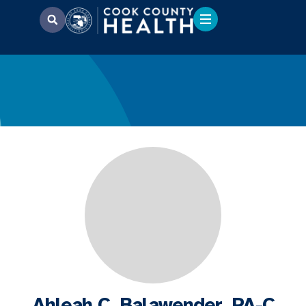
Ahleah C. Balawender, PA-C