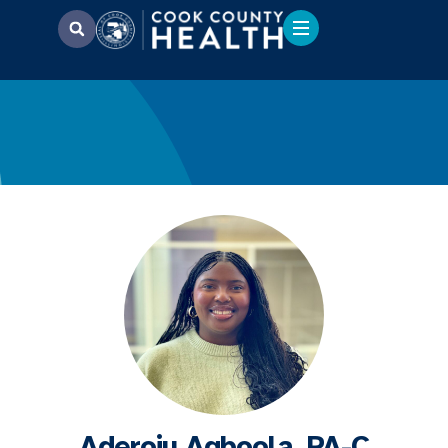
Aderoju Agboola, PA-C