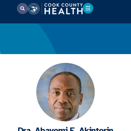
Dra. Abayomi E. Akintorin