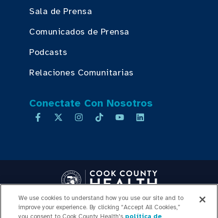
Sala de Prensa
Comunicados de Prensa
Podcasts
Relaciones Comunitarias
Conectate Con Nosotros
We use cookies to understand how you use our site and to
Copyright © 2026 Cook County Health. All Rights Reserved.
improve your experience. By clicking “Accept All Cookies,”
INICIO DE SESIÓN DE
you consent to Cook County Health's
política de