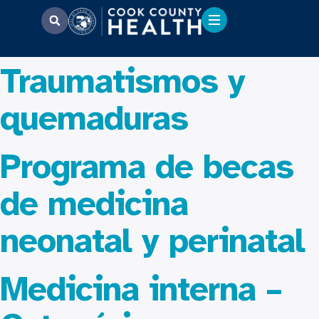
Traumatismos y
quemaduras
Programa de becas
de medicina
neonatal y perinatal
Medicina interna –