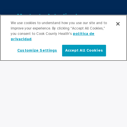
Mantente Actualizado
We use cookies to understand how you use our site and to
Sala de Prensa
improve your experience. By clicking “Accept All Cookies,”
you consent to Cook County Health's
política de
Comunicados de Prensa
privacidad
.
Podcasts
Customize Settings
Accept All Cookies
Español
Relaciones Comunitarias
Conectate Con Nosotros