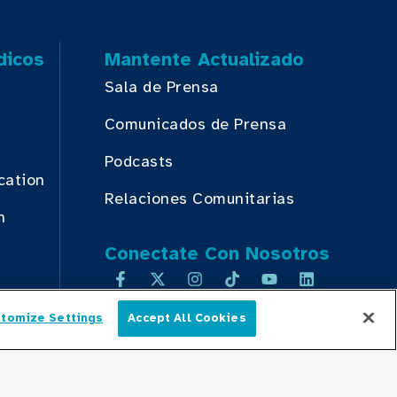
dicos
Mantente Actualizado
Sala de Prensa
Comunicados de Prensa
Podcasts
cation
Relaciones Comunitarias
n
Conectate Con Nosotros
tomize Settings
Accept All Cookies
Español