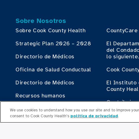
Sobre Nosotros
Sobre Cook County Health
CountyCare
Strategic Plan 2026 – 2028
El Departam
del Condado
Directorio de Médicos
lo siguiente
Oficina de Salud Conductual
Cook County
Directorio de Médicos
El Institut
County Heal
Recursos humanos
Contribuir
Oficina del Plan de Empleo
We use cookies to understand how you use our site and to improve your 
Haciendo N
consent to Cook County Health's
política de privacidad
.
Liderazgo Ejecutivo
County Heal