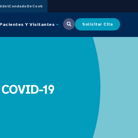
uddelCondadoDeCook
Pacientes Y Visitantes
Solicitar Cita
l COVID-19