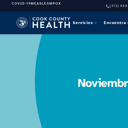
COVID-19
MEASLES
MPOX
(312) 86
Servicios
Encuentra 
Noviembre