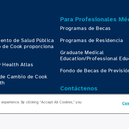
Para Profesionales Mé
Programas de Becas
ento de Salud Pública
Programas de Residencia
 de Cook proporciona
.
Graduate Medical
Education/Professional Edu
 Health Atlas
Fondo de Becas de Previsió
o de Cambio de Cook
th
Contáctenos
Contáctenos
experience. By clicking “Accept All Cookies,” you
Cus
egocios con Cook
th