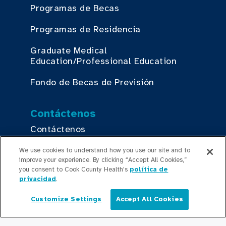
Programas de Becas
Programas de Residencia
Graduate Medical
Education/Professional Education
Fondo de Becas de Previsión
Contáctenos
Contáctenos
We use cookies to understand how you use our site and to
improve your experience. By clicking “Accept All Cookies,”
Mantente Actualizado
you consent to Cook County Health's
política de
privacidad
.
Sala de Prensa
Customize Settings
Accept All Cookies
Comunicados de Prensa
Español
Podcasts